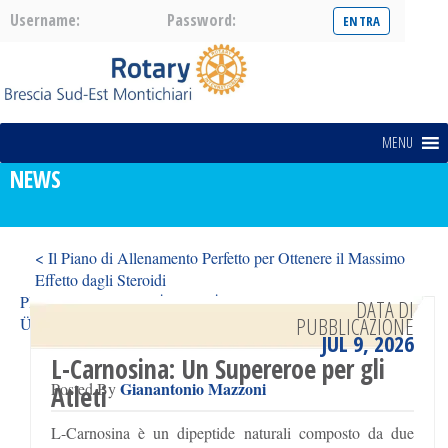
Username:
Password:
MENU
NEWS
< Il Piano di Allenamento Perfetto per Ottenere il Massimo
Effetto dagli Steroidi
Platformasının Ətraflı İcmalı – İnterfeys, Funksiyalar və
DATA DI
PUBBLICAZIONE
Üstünlüklər with 1win >
JUL 9, 2026
L-Carnosina: Un Supereroe per gli
Gianantonio Mazzoni
Posted By
Atleti
L-Carnosina è un dipeptide naturali composto da due