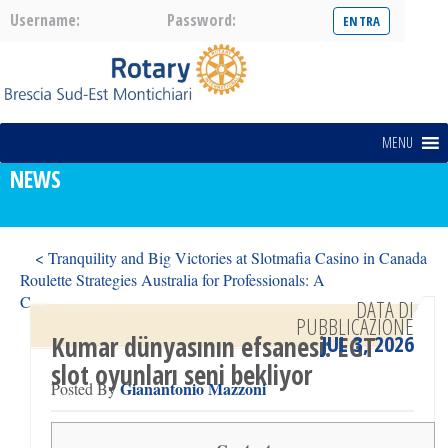
Username:
Password:
MENU
NEWS
< Tranquility and Big Victories at Slotmafia Casino in Canada
Roulette Strategies Australia for Professionals: A
Comprehensive Guide >
DATA DI
PUBBLICAZIONE
JUL 3, 2026
Kumar dünyasının efsanesi: EGT
slot oyunları seni bekliyor
Gianantonio Mazzoni
Posted By