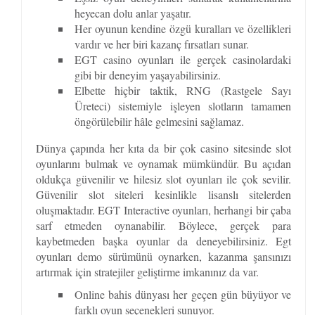
heyecan dolu anlar yaşatır.
Her oyunun kendine özgü kuralları ve özellikleri
vardır ve her biri kazanç fırsatları sunar.
EGT casino oyunları ile gerçek casinolardaki
gibi bir deneyim yaşayabilirsiniz.
Elbette hiçbir taktik, RNG (Rastgele Sayı
Üreteci) sistemiyle işleyen slotların tamamen
öngörülebilir hâle gelmesini sağlamaz.
Dünya çapında her kıta da bir çok casino sitesinde slot
oyunlarını bulmak ve oynamak mümkündür. Bu açıdan
oldukça güvenilir ve hilesiz slot oyunları ile çok sevilir.
Güvenilir slot siteleri kesinlikle lisanslı sitelerden
oluşmaktadır. EGT Interactive oyunları, herhangi bir çaba
sarf etmeden oynanabilir. Böylece, gerçek para
kaybetmeden başka oyunlar da deneyebilirsiniz. Egt
oyunları demo sürümünü oynarken, kazanma şansınızı
artırmak için stratejiler geliştirme imkanınız da var.
Online bahis dünyası her geçen gün büyüyor ve
farklı oyun seçenekleri sunuyor.