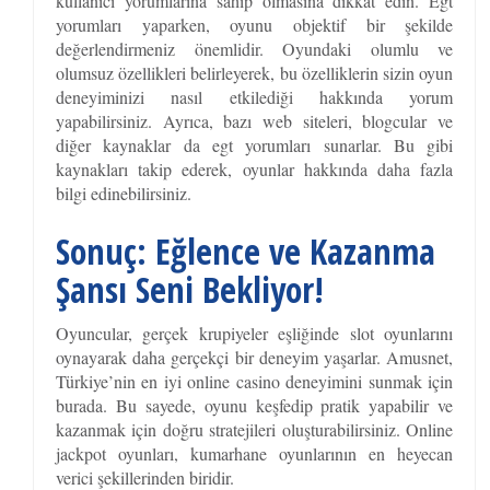
kullanıcı yorumlarına sahip olmasına dikkat edin. Egt
yorumları yaparken, oyunu objektif bir şekilde
değerlendirmeniz önemlidir. Oyundaki olumlu ve
olumsuz özellikleri belirleyerek, bu özelliklerin sizin oyun
deneyiminizi nasıl etkilediği hakkında yorum
yapabilirsiniz. Ayrıca, bazı web siteleri, blogcular ve
diğer kaynaklar da egt yorumları sunarlar. Bu gibi
kaynakları takip ederek, oyunlar hakkında daha fazla
bilgi edinebilirsiniz.
Sonuç: Eğlence ve Kazanma
Şansı Seni Bekliyor!
Oyuncular, gerçek krupiyeler eşliğinde slot oyunlarını
oynayarak daha gerçekçi bir deneyim yaşarlar. Amusnet,
Türkiye’nin en iyi online casino deneyimini sunmak için
burada. Bu sayede, oyunu keşfedip pratik yapabilir ve
kazanmak için doğru stratejileri oluşturabilirsiniz. Online
jackpot oyunları, kumarhane oyunlarının en heyecan
verici şekillerinden biridir.