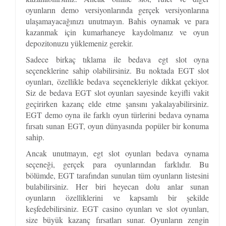
oyunların demo versiyonlarında gerçek versiyonlarına
ulaşamayacağınızı unutmayın. Bahis oynamak ve para
kazanmak için kumarhaneye kaydolmanız ve oyun
depozitonuzu yüklemeniz gerekir.
Sadece birkaç tıklama ile bedava egt slot oyna
seçeneklerine sahip olabilirsiniz. Bu noktada EGT slot
oyunları, özellikle bedava seçenekleriyle dikkat çekiyor.
Siz de bedava EGT slot oyunları sayesinde keyifli vakit
geçirirken kazanç elde etme şansını yakalayabilirsiniz.
EGT demo oyna ile farklı oyun türlerini bedava oynama
fırsatı sunan EGT, oyun dünyasında popüler bir konuma
sahip.
Ancak unutmayın, egt slot oyunları bedava oynama
seçeneği, gerçek para oyunlarından farklıdır. Bu
bölümde, EGT tarafından sunulan tüm oyunların listesini
bulabilirsiniz. Her biri heyecan dolu anlar sunan
oyunların özelliklerini ve kapsamlı bir şekilde
keşfedebilirsiniz. EGT casino oyunları ve slot oyunları,
size büyük kazanç fırsatları sunar. Oyunların zengin