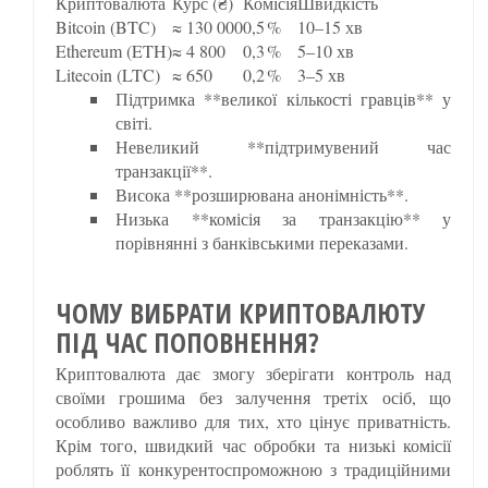
Криптовалюта
Курс (₴)
Комісія
Швидкість
Bitcoin (BTC)
≈ 130 000
0,5 %
10–15 хв
Ethereum (ETH)
≈ 4 800
0,3 %
5–10 хв
Litecoin (LTC)
≈ 650
0,2 %
3–5 хв
Підтримка **великої кількості гравців** у
світі.
Невеликий **підтримувений час
транзакції**.
Висока **розширювана анонімність**.
Низька **комісія за транзакцію** у
порівнянні з банківськими переказами.
ЧОМУ ВИБРАТИ КРИПТОВАЛЮТУ
ПІД ЧАС ПОПОВНЕННЯ?
Криптовалюта дає змогу зберігати контроль над
своїми грошима без залучення третіх осіб, що
особливо важливо для тих, хто цінує приватність.
Крім того, швидкий час обробки та низькі комісії
роблять її конкурентоспроможною з традиційними