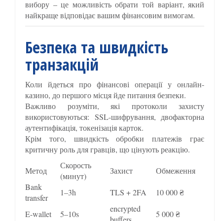
вибору – це можливість обрати той варіант, який
найкраще відповідає вашим фінансовим вимогам.
Безпека та швидкість
транзакцій
Коли йдеться про фінансові операції у онлайн-
казино, до першого місця йде питання безпеки.
Важливо розуміти, які протоколи захисту
використовуються: SSL-шифрування, двофакторна
аутентифікація, токенізація карток.
Крім того, швидкість обробки платежів грає
критичну роль для гравців, що цінують реакцію.
Скорость
Метод
Захист
Обмеження
(минут)
Bank
1–3h
TLS + 2FA
10 000 ₴
transfer
encrypted
E-wallet
5–10s
5 000 ₴
buffers