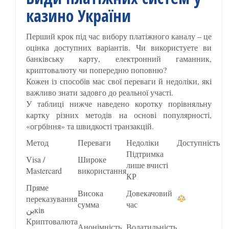
казино України
Перший крок під час вибору платіжного каналу – це
оцінка доступних варіантів. Чи використуете ви
банківську карту, електронний гаманник,
криптовалюту чи попередню поповню?
Кожен із способів має свої переваги й недоліки, які
важливо знати задовго до реальної участі.
У таблиці нижче наведено коротку порівняльну
картку різних методів на основі популярності,
«огрбіння» та швидкості транзакцій.
Метод
Переваги
Недоліки
Доступність
Підтримка
Visa /
Широке
лише вчисті
Mastercard
використання
КР
Пряме
Висока
Довекачовий
переказування
сумма
час
بنків
Криптовалюта
Анонімність
Волатильність