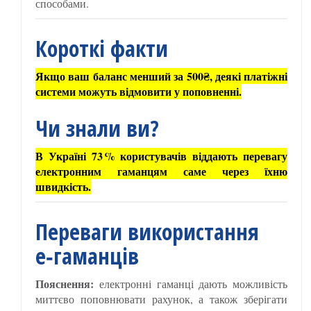
способами.
Короткі факти
Якщо ваш баланс менший за 500₴, деякі платіжні
системи можуть відмовити у поповненні.
Чи знали ви?
В Україні 73 % користувачів віддають перевагу
електронним гаманцям саме через їхню
швидкість.
Переваги використання
е‑гаманців
Пояснення:
електронні гаманці дають можливість
миттєво поповнювати рахунок, а також зберігати