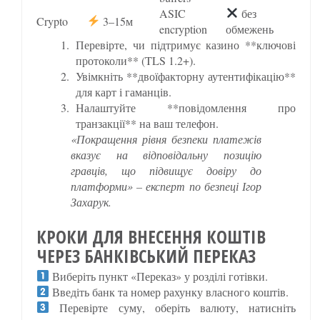
ASIC
без
Crypto
3–15м
encryption
обмежень
Перевірте, чи підтримує казино **ключові
протоколи** (TLS 1.2+).
Увімкніть **двоїфакторну аутентифікацію**
для карт і гаманців.
Налаштуйте **повідомлення про
транзакції** на ваш телефон.
«Покращення рівня безпеки платежів
вказує на відповідальну позицію
гравців, що підвищує довіру до
платформи» – експерт по безпеці
Ігор
Захарук
.
КРОКИ ДЛЯ ВНЕСЕННЯ КОШТІВ
ЧЕРЕЗ БАНКІВСЬКИЙ ПЕРЕКАЗ
Виберіть пункт «Переказ» у розділі готівки.
Введіть банк та номер рахунку власного коштів.
Перевірте суму, оберіть валюту, натисніть