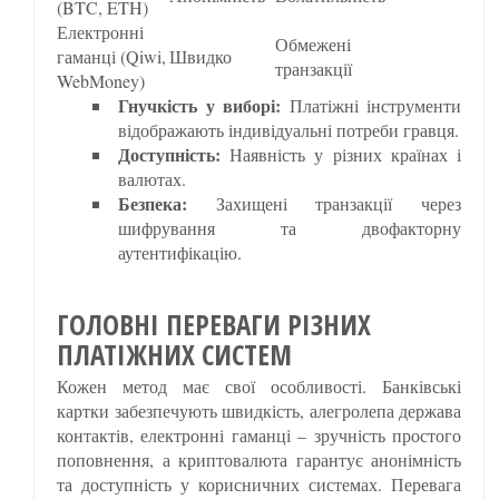
(BTC, ETH)
Електронні
Обмежені
гаманці (Qiwi,
Швидко
транзакції
WebMoney)
Гнучкість у виборі:
Платіжні інструменти
відображають індивідуальні потреби гравця.
Доступність:
Наявність у різних країнах і
валютах.
Безпека:
Захищені транзакції через
шифрування та двофакторну
аутентифікацію.
ГОЛОВНІ ПЕРЕВАГИ РІЗНИХ
ПЛАТІЖНИХ СИСТЕМ
Кожен метод має свої особливості. Банківські
картки забезпечують швидкість, алегролепа держава
контактів, електронні гаманці – зручність простого
поповнення, а криптовалюта гарантує анонімність
та доступність у корисничних системах. Перевага