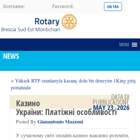
Username:
Password:
MENU
NEWS
< Yüksek RTP oranlarıyla kazanç dolu bir deneyim 1King giriş
portalında
Кращі бонуси фрійленів у казино >
DATA DI
PUBBLICAZIONE
Казино
MAY 23, 2026
України: Платіжні особливості
Gianantonio Mazzoni
Posted By
У сучасному світі онлайн-казино важливо розуміти,