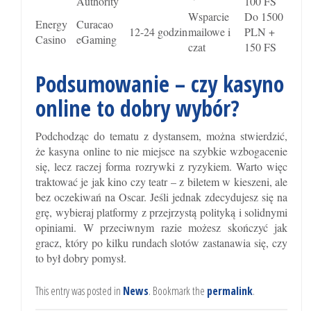
Authority
100 FS
Wsparcie
Do 1500
Energy
Curacao
12-24 godzin
mailowe i
PLN +
Casino
eGaming
czat
150 FS
Podsumowanie – czy kasyno
online to dobry wybór?
Podchodząc do tematu z dystansem, można stwierdzić,
że kasyna online to nie miejsce na szybkie wzbogacenie
się, lecz raczej forma rozrywki z ryzykiem. Warto więc
traktować je jak kino czy teatr – z biletem w kieszeni, ale
bez oczekiwań na Oscar. Jeśli jednak zdecydujesz się na
grę, wybieraj platformy z przejrzystą polityką i solidnymi
opiniami. W przeciwnym razie możesz skończyć jak
gracz, który po kilku rundach slotów zastanawia się, czy
to był dobry pomysł.
This entry was posted in
News
. Bookmark the
permalink
.