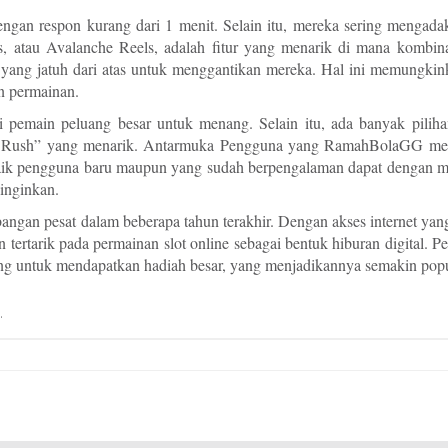
engan respon kurang dari 1 menit. Selain itu, mereka sering mengada
s, atau Avalanche Reels, adalah fitur yang menarik di mana kombi
l yang jatuh dari atas untuk menggantikan mereka. Hal ini memungkin
 permainan.
pemain peluang besar untuk menang. Selain itu, ada banyak piliha
ar Rush” yang menarik. Antarmuka Pengguna yang RamahBolaGG mem
Baik pengguna baru maupun yang sudah berpengalaman dapat dengan 
inginkan.
bangan pesat dalam beberapa tahun terakhir. Dengan akses internet y
tertarik pada permainan slot online sebagai bentuk hiburan digital. Pe
ng untuk mendapatkan hadiah besar, yang menjadikannya semakin popu
.