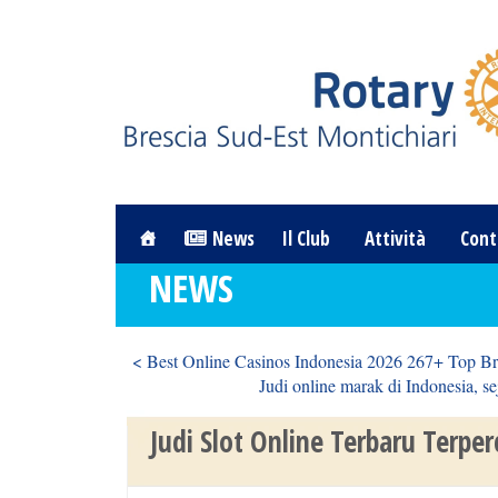
News
Il Club
Attività
Cont
NEWS
< Best Online Casinos Indonesia 2026 267+ Top B
Judi online marak di Indonesia, 
Judi Slot Online Terbaru Terpe