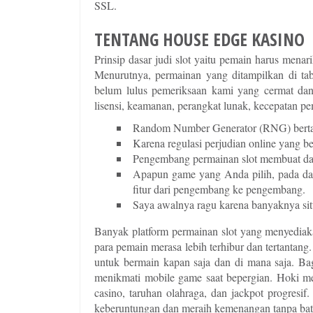
SSL.
TENTANG HOUSE EDGE KASINO
Prinsip dasar judi slot yaitu pemain harus mena
Menurutnya, permainan yang ditampilkan di tab
belum lulus pemeriksaan kami yang cermat dan 
lisensi, keamanan, perangkat lunak, kecepatan p
Random Number Generator (RNG) bertangg
Karena regulasi perjudian online yang be
Pengembang permainan slot membuat dan 
Apapun game yang Anda pilih, pada das
fitur dari pengembang ke pengembang.
Saya awalnya ragu karena banyaknya situ
Banyak platform permainan slot yang menyediak
para pemain merasa lebih terhibur dan tertantan
untuk bermain kapan saja dan di mana saja. Bag
menikmati mobile game saat bepergian. Hoki men
casino, taruhan olahraga, dan jackpot progresi
keberuntungan dan meraih kemenangan tanpa batas