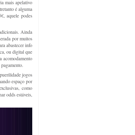
ia mais apelativo
ntretanto é alguma
5€, aquele podes
adicionais. Ainda
derada por muitos
ara abastecer info
a, ou digital que
 uma acomodamento
de pagamento.
puerilidade jogos
hando espaço por
exclusivas, como
ar odds estáveis,