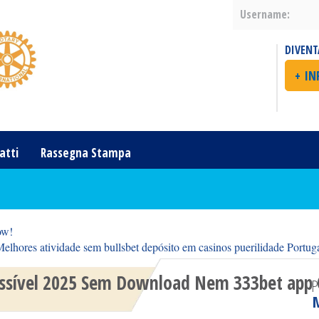
Username:
DIVENT
+ I
atti
Rassegna Stampa
ow!
elhores atividade sem bullsbet depósito em casinos puerilidade Portu
essível 2025 Sem Download Nem 333bet app 
P