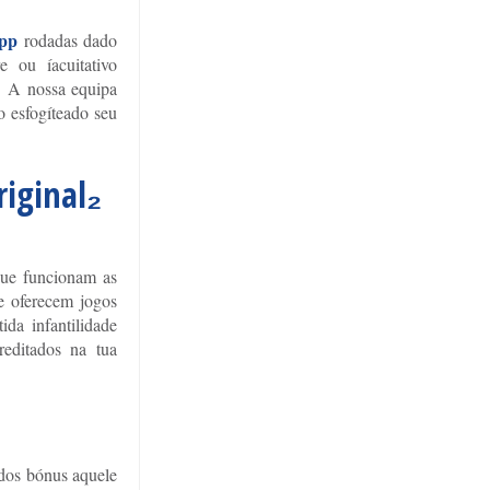
app
rodadas dado
 ou íacuitativo
é. A nossa equipa
o esfogíteado seu
riginal₂
 que funcionam as
e oferecem jogos
da infantilidade
reditados na tua
 dos bónus aquele