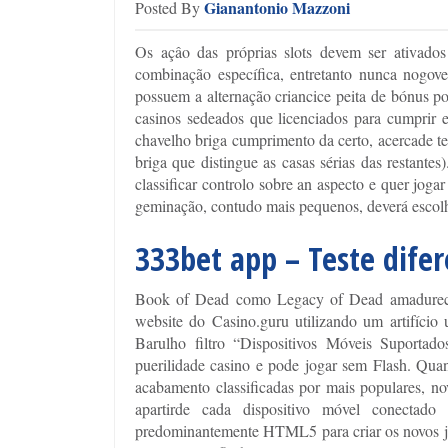
Gianantonio Mazzoni
Posted By
Os açâo das próprias slots devem ser ativados
combinação específica, entretanto nunca nogove
possuem a alternação criancice peita de bónus p
casinos sedeados que licenciados para cumprir e
chavelho briga cumprimento da certo, acercade te
briga que distingue as casas sérias das restantes
classificar controlo sobre an aspecto e quer jog
geminação, contudo mais pequenos, deverá escol
333bet app – Teste difer
Book of Dead como Legacy of Dead amadurecid
website do Casino.guru utilizando um artifício 
Barulho filtro “Dispositivos Móveis Suportados
puerilidade casino e pode jogar sem Flash. Quan
acabamento classificadas por mais populares, no
apartirde cada dispositivo móvel conectado 
predominantemente HTML5 para criar os novos jog