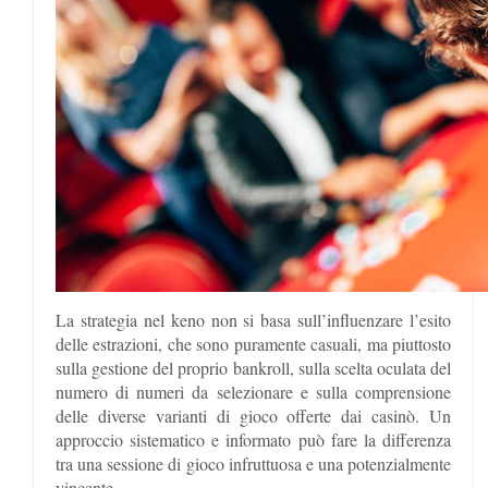
La strategia nel keno non si basa sull’influenzare l’esito
delle estrazioni, che sono puramente casuali, ma piuttosto
sulla gestione del proprio bankroll, sulla scelta oculata del
numero di numeri da selezionare e sulla comprensione
delle diverse varianti di gioco offerte dai casinò. Un
approccio sistematico e informato può fare la differenza
tra una sessione di gioco infruttuosa e una potenzialmente
vincente.