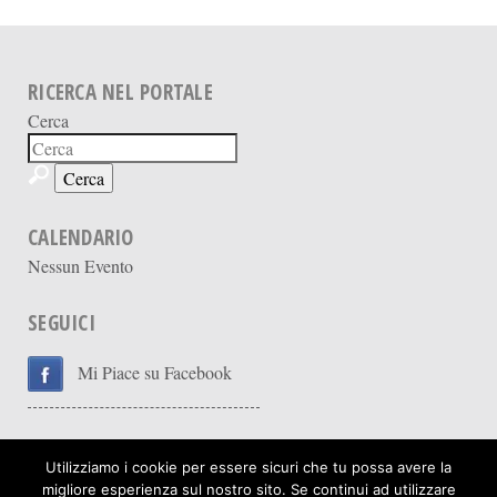
RICERCA NEL PORTALE
Cerca
CALENDARIO
Nessun Evento
SEGUICI
Mi Piace su Facebook
Utilizziamo i cookie per essere sicuri che tu possa avere la
migliore esperienza sul nostro sito. Se continui ad utilizzare