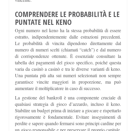
COMPRENDERE LE PROBABILITÀ E LE
PUNTATE NEL KENO
Ogni numero nel keno ha la stessa probabilità di essere
estratto, indipendentemente dalle estrazioni precedenti.
Le probabilità di vincita dipendono direttamente dal
numero di numeri scelti (chiamati “catch”) e dal numero
di corrispondenze ottenute. È essenziale consultare la
tabella dei pagamenti del gioco specifico, poiché questa
varia da casinò a casinò e tra le diverse varianti di keno.
Una puntata più alta sui numeri selezionati non sempre
garantisce vincite maggiori in proporzione, ma può
aumentare il moltiplicatore in caso di successo.
La gestione del bankroll è una componente cruciale di
qualsiasi strategia di gioco d’azzardo, incluso il keno.
Stabilire un budget prima di iniziare a giocare e rispettarlo
rigorosamente è fondamentale. Evitare inseguimenti di
perdite e sapere quando fermarsi sono principi cardine per
un gioco responsabile e per preservare il proprio capitale.