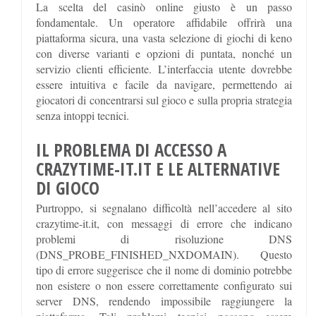
La scelta del casinò online giusto è un passo
fondamentale. Un operatore affidabile offrirà una
piattaforma sicura, una vasta selezione di giochi di keno
con diverse varianti e opzioni di puntata, nonché un
servizio clienti efficiente. L’interfaccia utente dovrebbe
essere intuitiva e facile da navigare, permettendo ai
giocatori di concentrarsi sul gioco e sulla propria strategia
senza intoppi tecnici.
IL PROBLEMA DI ACCESSO A
CRAZYTIME-IT.IT E LE ALTERNATIVE
DI GIOCO
Purtroppo, si segnalano difficoltà nell’accedere al sito
crazytime-it.it, con messaggi di errore che indicano
problemi di risoluzione DNS
(DNS_PROBE_FINISHED_NXDOMAIN). Questo
tipo di errore suggerisce che il nome di dominio potrebbe
non esistere o non essere correttamente configurato sui
server DNS, rendendo impossibile raggiungere la