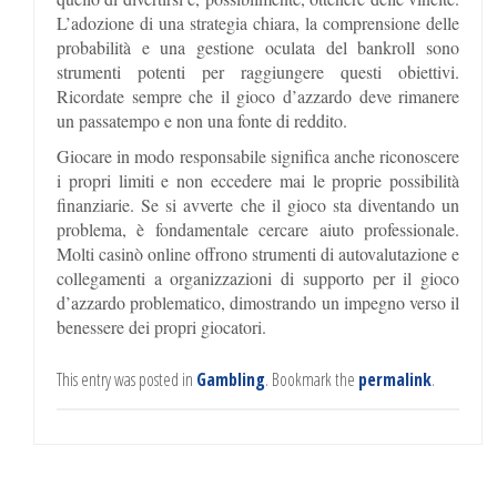
L’adozione di una strategia chiara, la comprensione delle
probabilità e una gestione oculata del bankroll sono
strumenti potenti per raggiungere questi obiettivi.
Ricordate sempre che il gioco d’azzardo deve rimanere
un passatempo e non una fonte di reddito.
Giocare in modo responsabile significa anche riconoscere
i propri limiti e non eccedere mai le proprie possibilità
finanziarie. Se si avverte che il gioco sta diventando un
problema, è fondamentale cercare aiuto professionale.
Molti casinò online offrono strumenti di autovalutazione e
collegamenti a organizzazioni di supporto per il gioco
d’azzardo problematico, dimostrando un impegno verso il
benessere dei propri giocatori.
This entry was posted in
Gambling
. Bookmark the
permalink
.