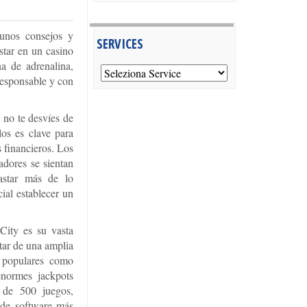
unos consejos y
SERVICES
star en un casino
a de adrenalina,
responsable y con
 no te desvíes de
los es clave para
s financieros. Los
adores se sientan
star más de lo
ial establecer un
 City es su vasta
tar de una amplia
 populares como
normes jackpots
 de 500 juegos,
 de software más