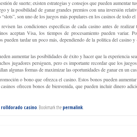
stión de suerte; existen estrategias y consejos que pueden aumentar tus
juego y la posibilidad de ganar grandes premios con una inversión relat
slots”, son uno de los juegos más populares en los casinos de todo e
revisen las condiciones específicas de cada casino antes de realizar 
os aceptan Visa, los tiempos de procesamiento pueden variar. Por
ros pueden tardar un poco más, dependiendo de la política del casino y
eden aumentar las posibilidades de éxito y hacer que la experiencia sea
chos jugadores persiguen, pero es importante recordar que los juegos
allan algunas formas de maximizar las oportunidades de ganar en un cas
romoción o bono que ofrezca el casino. Estos bonos pueden aumentar 
casinos ofrecen bonos de bienvenida, que pueden incluir dinero adici
d
rolldorado casino
. Bookmark the
permalink
.