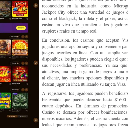
reconocidos en la industria, como Micro
Jackpot City ofrece una variedad de juegos d
como el blackjack, la ruleta y el póker, así
casino en vivo que permiten a los jugadores
crupieres reales en tiempo real.
En conclusión, los casinos que aceptan Vis
jugadores una opción segura y conveniente para
juegos favoritos en línea. Con una amplia va
disponibles, los jugadores pueden elegir el que
sus necesidades y preferencias. Ya sea qu
atractivos, una amplia gama de juegos o una e
al cliente, hay muchas opciones disponibles 
desean jugar en línea utilizando su tarjeta Visa.
Al registrarse, los jugadores pueden beneficia
bienvenida que puede alcanzar hasta $1600 
cuatro depósitos. En términos de promocion
Casino se destaca por ofrecer bonificaciones
nuevos usuarios. Además, el casino cuenta co
lealtad que recompensa a los jugadores frecu