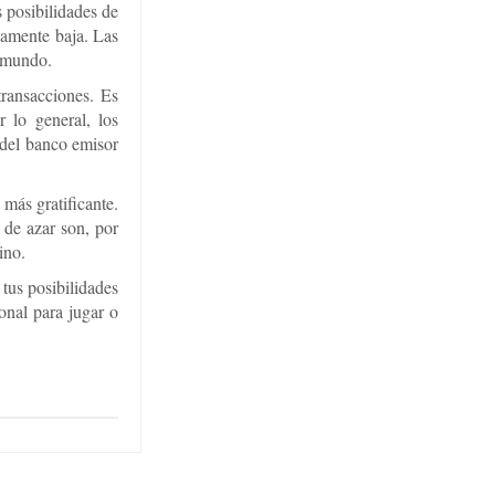
 posibilidades de
ivamente baja. Las
l mundo.
transacciones. Es
 lo general, los
 del banco emisor
 más gratificante.
 de azar son, por
ino.
tus posibilidades
onal para jugar o