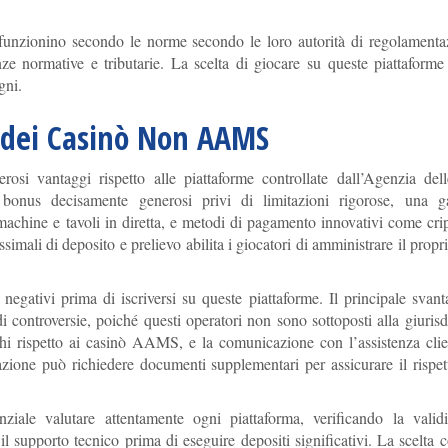
funzionino secondo le norme secondo le loro autorità di regolamentaz
nze normative e tributarie. La scelta di giocare su queste piattaforme
gni.
i dei Casinò Non AAMS
erosi vantaggi rispetto alle piattaforme controllate dall’Agenzia d
o bonus decisamente generosi privi di limitazioni rigorose, una
 machine e tavoli in diretta, e metodi di pagamento innovativi come cri
assimali di deposito e prelievo abilita i giocatori di amministrare il prop
 negativi prima di iscriversi su queste piattaforme. Il principale svan
i controversie, poiché questi operatori non sono sottoposti alla giuris
nghi rispetto ai casinò AAMS, e la comunicazione con l’assistenza cli
cazione può richiedere documenti supplementari per assicurare il rispet
ziale valutare attentamente ogni piattaforma, verificando la validi
il supporto tecnico prima di eseguire depositi significativi. La scelta