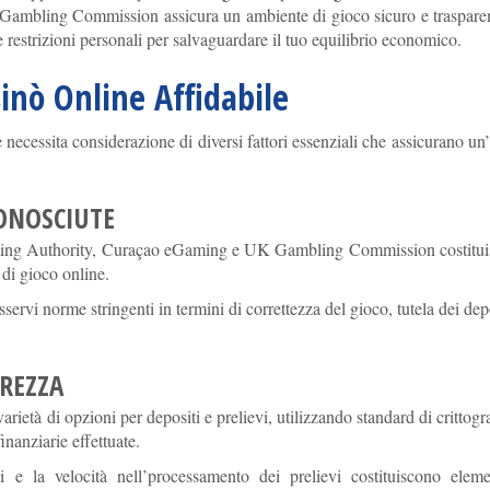
ambling Commission assicura un ambiente di gioco sicuro e trasparen
 restrizioni personali per salvaguardare il tuo equilibrio economico.
inò Online Affidabile
 necessita considerazione di diversi fattori essenziali che assicurano un
CONOSCIUTE
ing Authority, Curaçao eGaming e UK Gambling Commission costituisc
 di gioco online.
servi norme stringenti in termini di correttezza del gioco, tutela dei depo
UREZZA
varietà di opzioni per depositi e prelievi, utilizzando standard di crittog
finanziarie effettuate.
 e la velocità nell’processamento dei prelievi costituiscono eleme