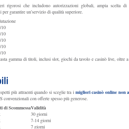
ri rigorosi che includono autorizzazioni globali, ampia scelta di t
ni per garantire un’servizio di qualità superiore.
lutazione
/10
/10
/10
/10
/10
ta gamma di titoli, inclusi slot, giochi da tavolo e casinò live, oltre a
ili
migliori casinò online non
petti più attraenti quando si sceglie tra i
S convenzionali con offerte spesso più generose.
ti di Scommessa
Validità
x
30 giorni
x
7-14 giorni
x
7 giorni