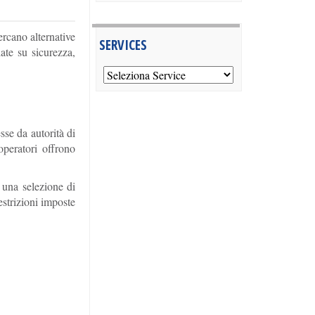
ercano alternative
SERVICES
ate su sicurezza,
se da autorità di
eratori offrono
e una selezione di
estrizioni imposte