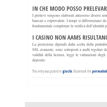
IN CHE MODO POSSO PRELEVARE
I prelievi vengono elaborati attraverso diversi sis
bancari e criptovalute. I tempi si differenziano da 
fondamentale completare la verifica dell’identità p
I CASINO NON AAMS RISULTANO
La protezione dipende dalla scelta della piattafor
SSL avanzate, sono sottoposti a audit regolari da
validità della licenza, leggi le valutazioni degli
deposito.
This entry was posted in
giochi
. Bookmark the
permalin