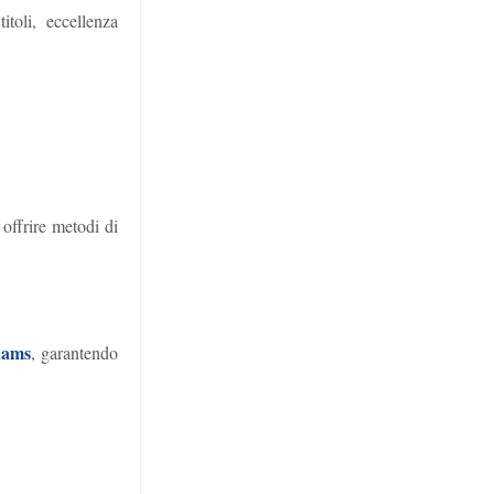
itoli, eccellenza
 offrire metodi di
 aams
, garantendo