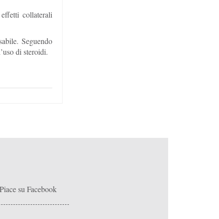
ffetti collaterali
nsabile. Seguendo
’uso di steroidi.
Piace su Facebook