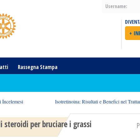
Username:
DIVENT
+ I
atti
Rassegna Stampa
i İncelemesi
Isotretinoina: Risultati e Benefici nel Trat
i steroidi per bruciare i grassi
P