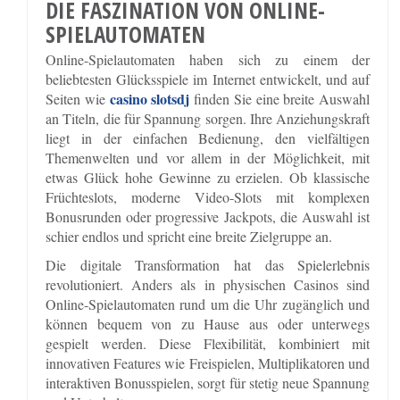
DIE FASZINATION VON ONLINE-
SPIELAUTOMATEN
Online-Spielautomaten haben sich zu einem der
beliebtesten Glücksspiele im Internet entwickelt, und auf
casino slotsdj
Seiten wie
finden Sie eine breite Auswahl
an Titeln, die für Spannung sorgen. Ihre Anziehungskraft
liegt in der einfachen Bedienung, den vielfältigen
Themenwelten und vor allem in der Möglichkeit, mit
etwas Glück hohe Gewinne zu erzielen. Ob klassische
Früchteslots, moderne Video-Slots mit komplexen
Bonusrunden oder progressive Jackpots, die Auswahl ist
schier endlos und spricht eine breite Zielgruppe an.
Die digitale Transformation hat das Spielerlebnis
revolutioniert. Anders als in physischen Casinos sind
Online-Spielautomaten rund um die Uhr zugänglich und
können bequem von zu Hause aus oder unterwegs
gespielt werden. Diese Flexibilität, kombiniert mit
innovativen Features wie Freispielen, Multiplikatoren und
interaktiven Bonusspielen, sorgt für stetig neue Spannung