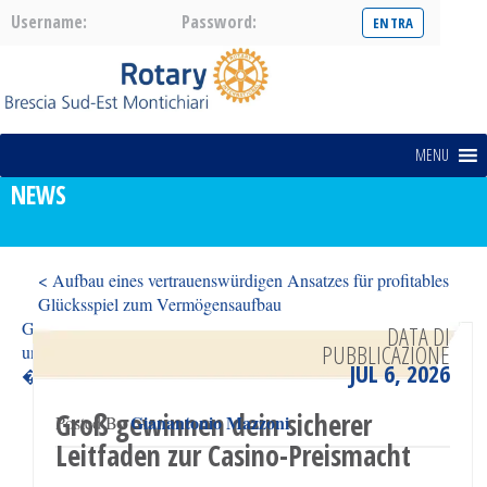
Username:
Password:
MENU
NEWS
< Aufbau eines vertrauenswürdigen Ansatzes für profitables
Glücksspiel zum Vermögensaufbau
Geben Sie Ihren Benutzernamen das weiters erwahlen Welche
DATA DI
PUBBLICAZIONE
unser ordentliche Rubrik, wie gleichfalls
JUL 6, 2026
�Einzahlungsanreize� weiters �Aktionsberechtigung� >
Groß gewinnen dein sicherer
Gianantonio Mazzoni
Posted By
Leitfaden zur Casino-Preismacht