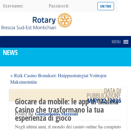
Username:
Password:
MENU
NEWS
< Rizk Casino Bonukset: Huippustrategiat Voittojen
Maksimointiin
Boom Casino Kirjaudu: Vältä yleisimmät virheet >
DATA DI
PUBBLICAZIONE
MAY 22, 2026
Giocare da mobile: le app di Malina
Casino che trasformano la tua
Gianantonio Mazzoni
Posted By
esperienza di gioco
Negli ultimi anni, il mondo dei casinò online ha compiuto