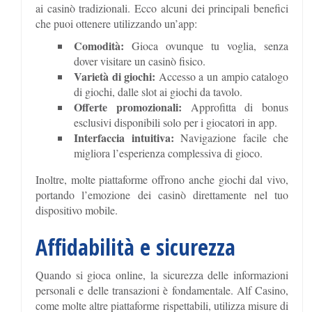
ai casinò tradizionali. Ecco alcuni dei principali benefici
che puoi ottenere utilizzando un’app:
Comodità:
Gioca ovunque tu voglia, senza
dover visitare un casinò fisico.
Varietà di giochi:
Accesso a un ampio catalogo
di giochi, dalle slot ai giochi da tavolo.
Offerte promozionali:
Approfitta di bonus
esclusivi disponibili solo per i giocatori in app.
Interfaccia intuitiva:
Navigazione facile che
migliora l’esperienza complessiva di gioco.
Inoltre, molte piattaforme offrono anche giochi dal vivo,
portando l’emozione dei casinò direttamente nel tuo
dispositivo mobile.
Affidabilità e sicurezza
Quando si gioca online, la sicurezza delle informazioni
personali e delle transazioni è fondamentale. Alf Casino,
come molte altre piattaforme rispettabili, utilizza misure di