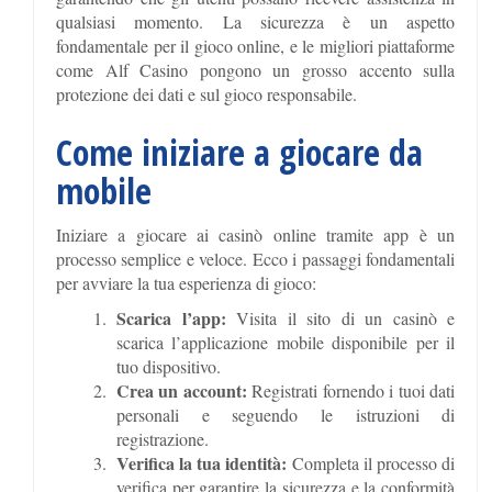
qualsiasi momento. La sicurezza è un aspetto
fondamentale per il gioco online, e le migliori piattaforme
come Alf Casino pongono un grosso accento sulla
protezione dei dati e sul gioco responsabile.
Come iniziare a giocare da
mobile
Iniziare a giocare ai casinò online tramite app è un
processo semplice e veloce. Ecco i passaggi fondamentali
per avviare la tua esperienza di gioco:
Scarica l’app:
Visita il sito di un casinò e
scarica l’applicazione mobile disponibile per il
tuo dispositivo.
Crea un account:
Registrati fornendo i tuoi dati
personali e seguendo le istruzioni di
registrazione.
Verifica la tua identità:
Completa il processo di
verifica per garantire la sicurezza e la conformità