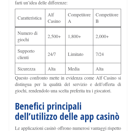
farti un’idea delle differenze:
Alf
Competitore
Competitore
Caratteristica
Casino
A
B
Numero di
2,500+
1,800+
2,000+
giochi
Supporto
24/7
Limitato
7/24
clienti
Sicurezza
Alta
Media
Alta
Questo confronto mette in evidenza come Alf Casino si
distingua per la qualità del servizio e dell’offerta di
giochi, rendendolo una scelta preferita tra i giocatori.
Benefici principali
dell’utilizzo delle app casinò
Le applicazioni casinò offrono numerosi vantaggi rispetto