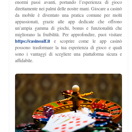
enormi passi avanti, portando l’esperienza di gioco
direttamente nei palmi delle nostre mani. Giocare a casinò
da mobile è diventato una pratica comune per molti
appassionati, grazie alle app dedicate che offrono
un’ampia gamma di giochi, bonus e funzionalità che
migliorano la fruibilità. Per approfondire, puoi visitare
https://casinoalf.it
e scoprire come le app casinò
possono trasformare la tua esperienza di gioco e quali
sono i vantaggi di scegliere una piattaforma sicura e
affidabile.