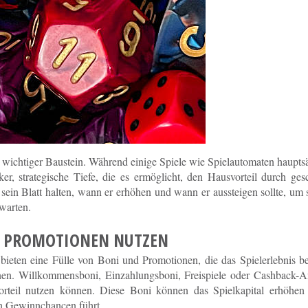
n wichtiger Baustein. Während einige Spiele wie Spielautomaten hauptsä
er, strategische Tiefe, die es ermöglicht, den Hausvorteil durch ges
 sein Blatt halten, wann er erhöhen und wann er aussteigen sollte, um
warten.
D PROMOTIONEN NUTZEN
ieten eine Fülle von Boni und Promotionen, die das Spielerlebnis be
en. Willkommensboni, Einzahlungsboni, Freispiele oder Cashback-A
orteil nutzen können. Diese Boni können das Spielkapital erhöhe
en Gewinnchancen führt.