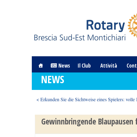
News
Il Club
Attività
Cont
NEWS
< Erkunden Sie die Sichtweise eines Spielers: voll
Gewinnbringende Blaupausen f