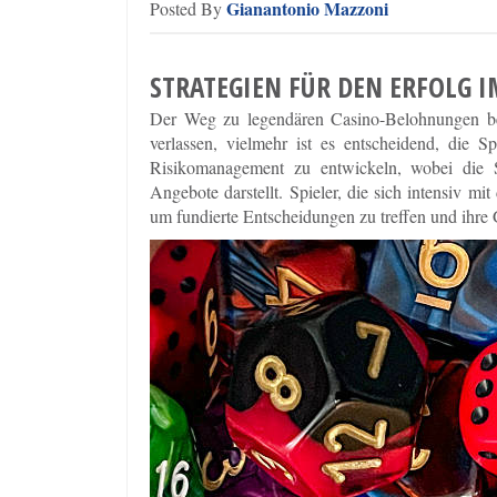
Gianantonio Mazzoni
Posted By
STRATEGIEN FÜR DEN ERFOLG I
Der Weg zu legendären Casino-Belohnungen begi
verlassen, vielmehr ist es entscheidend, die S
Risikomanagement zu entwickeln, wobei die 
Angebote darstellt. Spieler, die sich intensiv mi
um fundierte Entscheidungen zu treffen und ihr