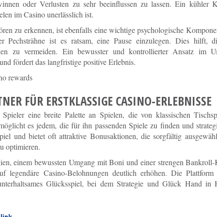
innen oder Verlusten zu sehr beeinflussen zu lassen. Ein kühler 
elen im Casino unerlässlich ist.
ören zu erkennen, ist ebenfalls eine wichtige psychologische Kompon
 Pechsträhne ist es ratsam, eine Pause einzulegen. Dies hilft, d
ungen zu vermeiden. Ein bewusster und kontrollierter Ansatz im
d fördert das langfristige positive Erlebnis.
NER FÜR ERSTKLASSIGE CASINO-ERLEBNISSE
pieler eine breite Palette an Spielen, die von klassischen Tischsp
möglicht es jedem, die für ihn passenden Spiele zu finden und strate
piel und bietet oft attraktive Bonusaktionen, die sorgfältig ausgewähl
u optimieren.
gien, einem bewussten Umgang mit Boni und einer strengen Bankroll-
f legendäre Casino-Belohnungen deutlich erhöhen. Die Plattform v
 unterhaltsames Glücksspiel, bei dem Strategie und Glück Hand i