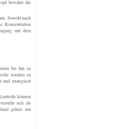
Kopf bewahrt die
ente. Sowohl nach
ie Konzentration
 Umgang mit dem
ielen bis hin zu
gische Ansätze zu
t und strategisch
Kontrolle können
ersteht sich als
n Hand gehen, um