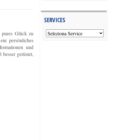
SERVICES
f pures Glück zu
ein persönliches
nformationen und
 besser gerüstet,