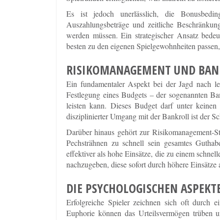
Es ist jedoch unerlässlich, die Bonusbedi
Auszahlungsbeträge und zeitliche Beschränkung
werden müssen. Ein strategischer Ansatz bedeut
besten zu den eigenen Spielgewohnheiten passen
RISIKOMANAGEMENT UND BAN
Ein fundamentaler Aspekt bei der Jagd nach le
Festlegung eines Budgets – der sogenannten Bank
leisten kann. Dieses Budget darf unter keinen
disziplinierter Umgang mit der Bankroll ist der Sc
Darüber hinaus gehört zur Risikomanagement-Str
Pechsträhnen zu schnell sein gesamtes Guthaben
effektiver als hohe Einsätze, die zu einem schne
nachzugeben, diese sofort durch höhere Einsätze 
DIE PSYCHOLOGISCHEN ASPEKTE
Erfolgreiche Spieler zeichnen sich oft durch e
Euphorie können das Urteilsvermögen trüben un