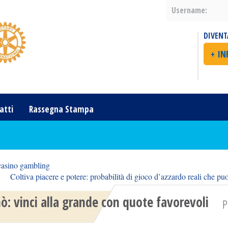
Username:
DIVENT
+ I
atti
Rassegna Stampa
 casino gambling
Coltiva piacere e potere: probabilità di gioco d’azzardo reali che p
nò: vinci alla grande con quote favorevoli
P