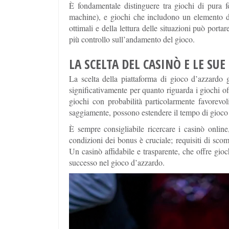
È fondamentale distinguere tra giochi di pura f
machine), e giochi che includono un elemento di 
ottimali e della lettura delle situazioni può porta
più controllo sull’andamento del gioco.
LA SCELTA DEL CASINÒ E LE SUE
La scelta della piattaforma di gioco d’azzardo g
significativamente per quanto riguarda i giochi o
giochi con probabilità particolarmente favorevoli
saggiamente, possono estendere il tempo di gioco 
È sempre consigliabile ricercare i casinò online,
condizioni dei bonus è cruciale; requisiti di sco
Un casinò affidabile e trasparente, che offre gio
successo nel gioco d’azzardo.