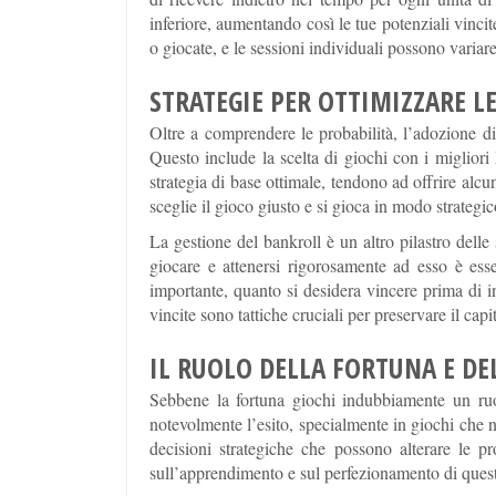
inferiore, aumentando così le tue potenziali vinci
o giocate, e le sessioni individuali possono varia
STRATEGIE PER OTTIMIZZARE LE
Oltre a comprendere le probabilità, l’adozione di
Questo include la scelta di giochi con i miglio
strategia di base ottimale, tendono ad offrire alcu
sceglie il gioco giusto e si gioca in modo strategic
La gestione del bankroll è un altro pilastro delle
giocare e attenersi rigorosamente ad esso è essen
importante, quanto si desidera vincere prima di i
vincite sono tattiche cruciali per preservare il capi
IL RUOLO DELLA FORTUNA E DEL
Sebbene la fortuna giochi indubbiamente un ruolo
notevolmente l’esito, specialmente in giochi che 
decisioni strategiche che possono alterare le pr
sull’apprendimento e sul perfezionamento di queste