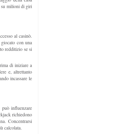
su milioni di giri
uccesso al casinò.
o giocato con una
o redditizio se si
rima di iniziare a
re e, altrettanto
ando incassare le
e può influenzare
ackjack richiedono
una. Concentrarsi
ù calcolata.