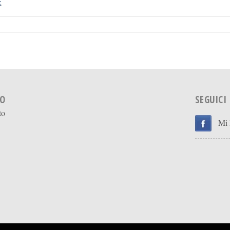
k
.
IO
SEGUICI
to
Mi 