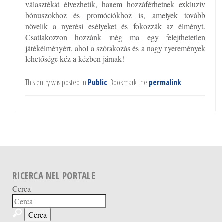
választékát élvezhetik, hanem hozzáférhetnek exkluzív
bónuszokhoz és promóciókhoz is, amelyek tovább
növelik a nyerési esélyeket és fokozzák az élményt.
Csatlakozzon hozzánk még ma egy felejthetetlen
játékélményért, ahol a szórakozás és a nagy nyeremények
lehetősége kéz a kézben járnak!
This entry was posted in
Public
. Bookmark the
permalink
.
RICERCA NEL PORTALE
Cerca