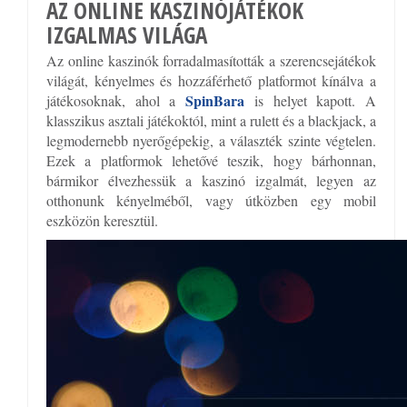
AZ ONLINE KASZINÓJÁTÉKOK
IZGALMAS VILÁGA
Az online kaszinók forradalmasították a szerencsejátékok
világát, kényelmes és hozzáférhető platformot kínálva a
SpinBara
játékosoknak, ahol a
is helyet kapott. A
klasszikus asztali játékoktól, mint a rulett és a blackjack, a
legmodernebb nyerőgépekig, a választék szinte végtelen.
Ezek a platformok lehetővé teszik, hogy bárhonnan,
bármikor élvezhessük a kaszinó izgalmát, legyen az
otthonunk kényelméből, vagy útközben egy mobil
eszközön keresztül.