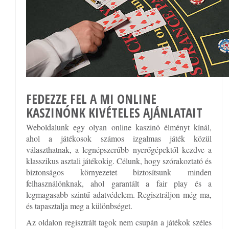
FEDEZZE FEL A MI ONLINE
KASZINÓNK KIVÉTELES AJÁNLATAIT
Weboldalunk egy olyan online kaszinó élményt kínál,
ahol a játékosok számos izgalmas játék közül
választhatnak, a legnépszerűbb nyerőgépektől kezdve a
klasszikus asztali játékokig. Célunk, hogy szórakoztató és
biztonságos környezetet biztosítsunk minden
felhasználónknak, ahol garantált a fair play és a
legmagasabb szintű adatvédelem. Regisztráljon még ma,
és tapasztalja meg a különbséget.
Az oldalon regisztrált tagok nem csupán a játékok széles