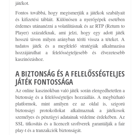
játékot.
Fontos továbbá, hogy megismerjük a játékok szabályait
és kifizetési tábláit. Különösen a nyerőgépek esetében
érdemes utánanézni a volatilitásnak és az RTP (Return to
Player) százaléknak, ami jelzi, hogy egy adott játék
hosszú távon milyen arányban téríti vissza a téteket. A
tudatos játék és a megfelelő stratégiák alkalmazása
hozzájárulhat a felelősségteljesebb és élvezetesebb
kaszinózáshoz.
A BIZTONSÁG ÉS A FELELŐSSÉGTELJES
JÁTÉK FONTOSSÁGA
Az online kaszinókban való játék során elengedhetetlen a
biztonság és a felelősségteljes hozzáállás. A megbízható
platformok, mint amilyen ez az oldal is, szigorú
biztonsági protokollokat alkalmaznak a játékosok
személyes és pénzügyi adatainak védelme érdekében. Az
SSL titkosítás és a licencelt szoftverek garantálják a fair
play-t és a tranzakciók biztonságát.