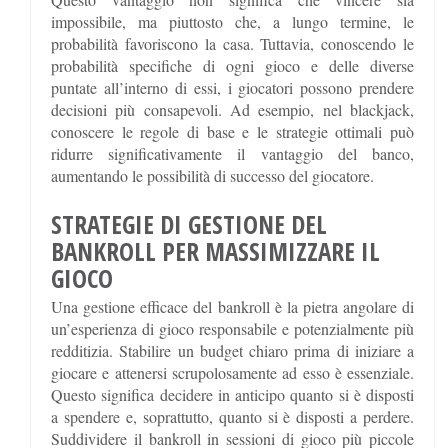
impossibile, ma piuttosto che, a lungo termine, le
probabilità favoriscono la casa. Tuttavia, conoscendo le
probabilità specifiche di ogni gioco e delle diverse
puntate all’interno di essi, i giocatori possono prendere
decisioni più consapevoli. Ad esempio, nel blackjack,
conoscere le regole di base e le strategie ottimali può
ridurre significativamente il vantaggio del banco,
aumentando le possibilità di successo del giocatore.
STRATEGIE DI GESTIONE DEL
BANKROLL PER MASSIMIZZARE IL
GIOCO
Una gestione efficace del bankroll è la pietra angolare di
un’esperienza di gioco responsabile e potenzialmente più
redditizia. Stabilire un budget chiaro prima di iniziare a
giocare e attenersi scrupolosamente ad esso è essenziale.
Questo significa decidere in anticipo quanto si è disposti
a spendere e, soprattutto, quanto si è disposti a perdere.
Suddividere il bankroll in sessioni di gioco più piccole