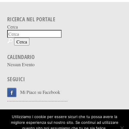
RICERCA NEL PORTALE
Cerca
CALENDARIO
Nessun Evento
SEGUICI
Mi Piace su Facebook
Utilizziamo i cookie per essere sicuri che tu possa avere la
migliore esperienza sul nostro sito. Se continui ad utilizzare
questo sito noi assumiamo che tu ne sia felice.