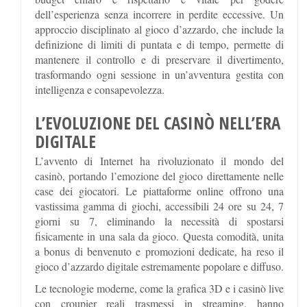
dell’esperienza senza incorrere in perdite eccessive. Un
approccio disciplinato al gioco d’azzardo, che include la
definizione di limiti di puntata e di tempo, permette di
mantenere il controllo e di preservare il divertimento,
trasformando ogni sessione in un’avventura gestita con
intelligenza e consapevolezza.
L’EVOLUZIONE DEL CASINÒ NELL’ERA
DIGITALE
L’avvento di Internet ha rivoluzionato il mondo del
casinò, portando l’emozione del gioco direttamente nelle
case dei giocatori. Le piattaforme online offrono una
vastissima gamma di giochi, accessibili 24 ore su 24, 7
giorni su 7, eliminando la necessità di spostarsi
fisicamente in una sala da gioco. Questa comodità, unita
a bonus di benvenuto e promozioni dedicate, ha reso il
gioco d’azzardo digitale estremamente popolare e diffuso.
Le tecnologie moderne, come la grafica 3D e i casinò live
con croupier reali trasmessi in streaming, hanno