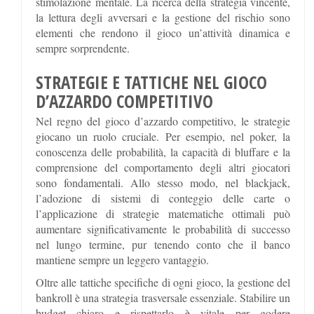
stimolazione mentale. La ricerca della strategia vincente,
la lettura degli avversari e la gestione del rischio sono
elementi che rendono il gioco un’attività dinamica e
sempre sorprendente.
STRATEGIE E TATTICHE NEL GIOCO
D’AZZARDO COMPETITIVO
Nel regno del gioco d’azzardo competitivo, le strategie
giocano un ruolo cruciale. Per esempio, nel poker, la
conoscenza delle probabilità, la capacità di bluffare e la
comprensione del comportamento degli altri giocatori
sono fondamentali. Allo stesso modo, nel blackjack,
l’adozione di sistemi di conteggio delle carte o
l’applicazione di strategie matematiche ottimali può
aumentare significativamente le probabilità di successo
nel lungo termine, pur tenendo conto che il banco
mantiene sempre un leggero vantaggio.
Oltre alle tattiche specifiche di ogni gioco, la gestione del
bankroll è una strategia trasversale essenziale. Stabilire un
budget chiaro e rispettarlo è vitale per godere