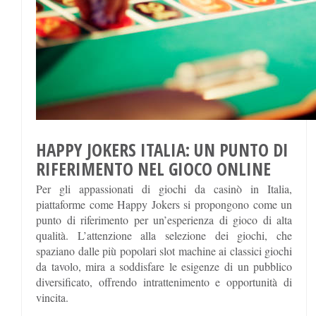
HAPPY JOKERS ITALIA: UN PUNTO DI
RIFERIMENTO NEL GIOCO ONLINE
Per gli appassionati di giochi da casinò in Italia,
piattaforme come Happy Jokers si propongono come un
punto di riferimento per un’esperienza di gioco di alta
qualità. L’attenzione alla selezione dei giochi, che
spaziano dalle più popolari slot machine ai classici giochi
da tavolo, mira a soddisfare le esigenze di un pubblico
diversificato, offrendo intrattenimento e opportunità di
vincita.