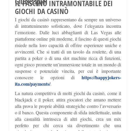
Glücksspiel
IL FASCINO INTRAMONTABILE DEI
GIOCHI DA CASINÒ
I giochi da casinò rappresentano da sempre un universo
di intrattenimento sofisticato, dove l’eleganza incontra
l’emozione. Dalle luci abbaglianti di Las Vegas alle
piattaforme online più moderne, il fascino di questi giochi
risiede nella loro capacità di offrire esperienze uniche e
avvincenti. Che si tratti di un tavolo da roulette, di una
partita a poker o di una slot machine ricca di funzioni,
ogni gioco promette un’immersione totale in un mondo di
suspense e potenziale vincita, per cui è importante
https://happyjokers-
conoscere le opzioni di
ita.com/payments/
.
La natura competitiva di molti giochi da casinò, come il
blackjack e il poker, attira giocatori che amano mettere
alla prova le proprie abilità strategiche contro l’avversario
o il banco. Questa componente di sfida intellettuale, unita
alla casualità intrinseca di altri giochi, crea un mix
perfetto per chi cerca sia divertimento che una