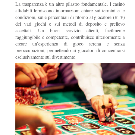
La trasparenza è un altro pilastro fondamentale. I casinò
affidabili forniscono informazioni chiare sui termini e le
condizioni, sulle percentuali di ritorno al giocatore (RTP)
dei vari giochi e sui metodi di deposito e prelievo
accettati. Un buon servizio clienti, facilmente
raggiungibile e competente, contribuisce ulteriormente a
creare un’esperienza di gioco serena e senza
preoccupazioni, permettendo ai giocatori di concentrarsi
esclusivamente sul divertimento.