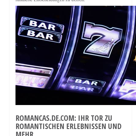
ROMANCAS.DE.COM: IHR TOR ZU
ROMANTISCHEN ERLEBNISSEN UND
MEHR