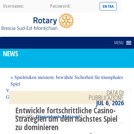
Username:
Password:
MENU
NEWS
< Spielrisiken meistern: bewährte Sicherheit für triumphales
Spiel
Verschaffen Sie sich den Vorteil: bewährte Spielautomaten-
DATA DI
PUBBLICAZIONE
Geheimnisse analysieren >
JUL 6, 2026
Entwickle fortschrittliche Casino-
Gianantonio Mazzoni
Posted By
Strategien um dein nächstes Spiel
zu dominieren