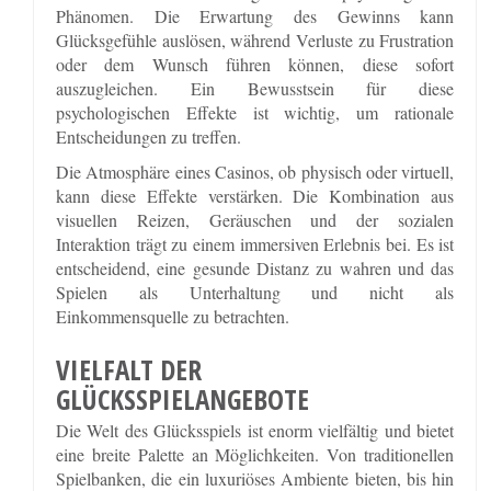
Phänomen. Die Erwartung des Gewinns kann
Glücksgefühle auslösen, während Verluste zu Frustration
oder dem Wunsch führen können, diese sofort
auszugleichen. Ein Bewusstsein für diese
psychologischen Effekte ist wichtig, um rationale
Entscheidungen zu treffen.
Die Atmosphäre eines Casinos, ob physisch oder virtuell,
kann diese Effekte verstärken. Die Kombination aus
visuellen Reizen, Geräuschen und der sozialen
Interaktion trägt zu einem immersiven Erlebnis bei. Es ist
entscheidend, eine gesunde Distanz zu wahren und das
Spielen als Unterhaltung und nicht als
Einkommensquelle zu betrachten.
VIELFALT DER
GLÜCKSSPIELANGEBOTE
Die Welt des Glücksspiels ist enorm vielfältig und bietet
eine breite Palette an Möglichkeiten. Von traditionellen
Spielbanken, die ein luxuriöses Ambiente bieten, bis hin