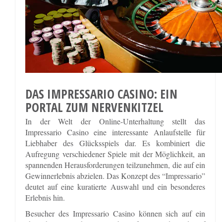
DAS IMPRESSARIO CASINO: EIN
PORTAL ZUM NERVENKITZEL
In der Welt der Online-Unterhaltung stellt das
Impressario Casino eine interessante Anlaufstelle für
Liebhaber des Glücksspiels dar. Es kombiniert die
Aufregung verschiedener Spiele mit der Möglichkeit, an
spannenden Herausforderungen teilzunehmen, die auf ein
Gewinnerlebnis abzielen. Das Konzept des “Impressario”
deutet auf eine kuratierte Auswahl und ein besonderes
Erlebnis hin.
Besucher des Impressario Casino können sich auf ein