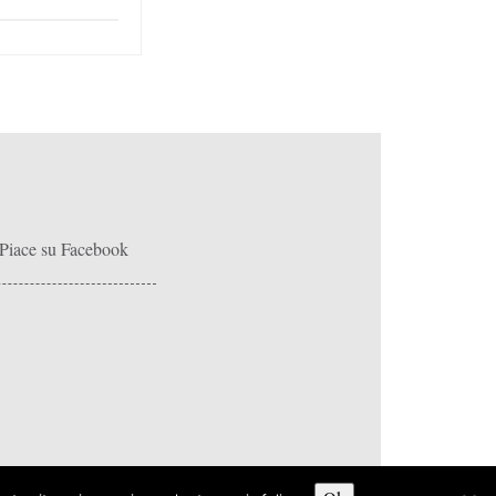
Piace su Facebook