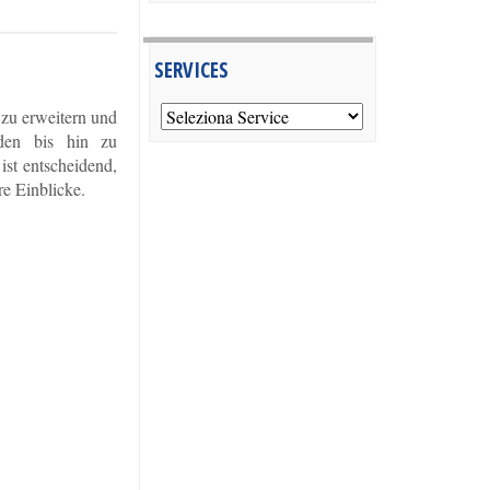
SERVICES
 zu erweitern und
den bis hin zu
st entscheidend,
re Einblicke.