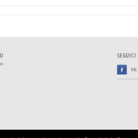
IO
SEGUICI
to
Mi 