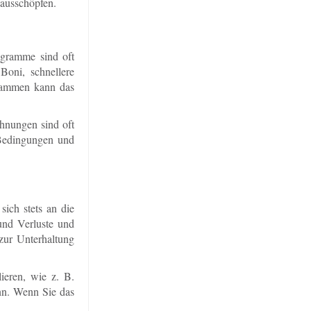
 ausschöpfen.
ogramme sind oft
Boni, schnellere
grammen kann das
hnungen sind oft
e Bedingungen und
sich stets an die
 und Verluste und
 zur Unterhaltung
ieren, wie z. B.
ann. Wenn Sie das