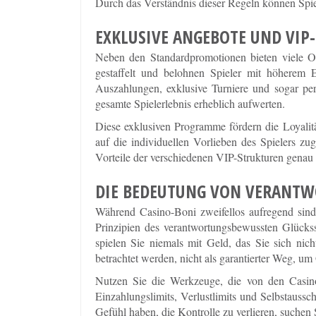
Durch das Verständnis dieser Regeln können Spie
EXKLUSIVE ANGEBOTE UND VI
Neben den Standardpromotionen bieten viele On
gestaffelt und belohnen Spieler mit höherem E
Auszahlungen, exklusive Turniere und sogar p
gesamte Spielerlebnis erheblich aufwerten.
Diese exklusiven Programme fördern die Loyalit
auf die individuellen Vorlieben des Spielers zu
Vorteile der verschiedenen VIP-Strukturen genau 
DIE BEDEUTUNG VON VERANT
Während Casino-Boni zweifellos aufregend sind 
Prinzipien des verantwortungsbewussten Glückss
spielen Sie niemals mit Geld, das Sie sich nich
betrachtet werden, nicht als garantierter Weg, um
Nutzen Sie die Werkzeuge, die von den Casinos
Einzahlungslimits, Verlustlimits und Selbstauss
Gefühl haben, die Kontrolle zu verlieren, suchen S