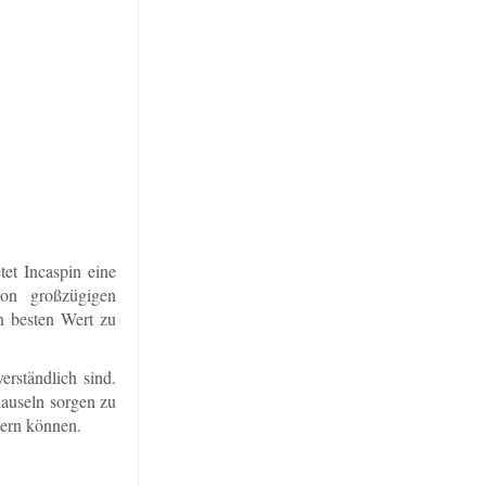
etet Incaspin eine
Von großzügigen
n besten Wert zu
erständlich sind.
lauseln sorgen zu
hern können.