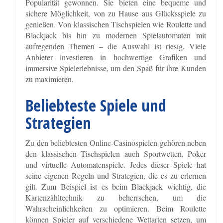
Popularität gewonnen. Sie bieten eine bequeme und
sichere Möglichkeit, von zu Hause aus Glücksspiele zu
genießen. Von klassischen Tischspielen wie Roulette und
Blackjack bis hin zu modernen Spielautomaten mit
aufregenden Themen – die Auswahl ist riesig. Viele
Anbieter investieren in hochwertige Grafiken und
immersive Spielerlebnisse, um den Spaß für ihre Kunden
zu maximieren.
Beliebteste Spiele und
Strategien
Zu den beliebtesten Online-Casinospielen gehören neben
den klassischen Tischspielen auch Sportwetten, Poker
und virtuelle Automatenspiele. Jedes dieser Spiele hat
seine eigenen Regeln und Strategien, die es zu erlernen
gilt. Zum Beispiel ist es beim Blackjack wichtig, die
Kartenzähltechnik zu beherrschen, um die
Wahrscheinlichkeiten zu optimieren. Beim Roulette
können Spieler auf verschiedene Wettarten setzen, um