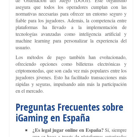
de Ordenación del Juego (DGOJ). Este organismo
asegura que todos los operadores cumplan con las
normativas necesarias para ofrecer un entorno seguro y
fiable para los jugadores. Además, la competencia entre
plataformas ha llevado a la implementación de
tecnologías avanzadas como inteligencia artificial y
machine learning para personalizar la experiencia del
usuario.
Los métodos de pago también han evolucionado,
ofreciendo opciones como billeteras electrónicas y
criptomonedas, que son cada vez más populares entre los
jugadores jóvenes. Esto ha facilitado transacciones más
rápidas y seguras, impulsando aún más la participación
en el mercado.
Preguntas Frecuentes sobre
iGaming en España
¿Es legal jugar online en España?
Sí, siempre
que se haga a través de plataformas autorizadas