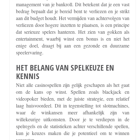
management van je bankroll. Dit betekent dat je een vast
bedrag bepaalt dat je bereid bent te verliezen en je strikt
aan dit budget houdt. Het vermijden van achtervolgen van
verliezen door hogere inzetten te plaatsen, is een principe
dat serieuze spelers hanteren. Het zien van gokken als
entertainment, waarbij winst een bonus is en niet het
enige doel, draagt bij aan een gezonde en duurzame
speelervaring.
HET BELANG VAN SPELKEUZE EN
KENNIS
Niet alle casinospellen zijn gelijk geschapen als het gaat
om de kans op winst. Spellen zoals blackjack en
videopoker bieden, met de juiste strategie, een relatief
laag huisvoordeel. Dit in tegenstelling tot slotmachines,
waar de winkansen meer afhankelijk zijn van
willekeurige uitkomsten. Door je te verdiepen in de
spelregels en de statistieken achter verschillende spellen,
kun je keuzes maken die je potentieel om te winnen
vergroten.