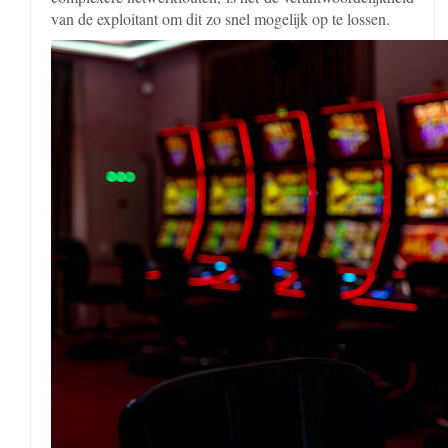
van de exploitant om dit zo snel mogelijk op te lossen.