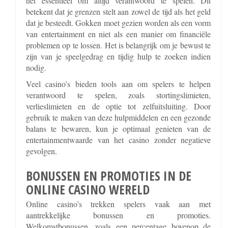
het essentieel om altijd verantwoord te spelen. Dit
betekent dat je grenzen stelt aan zowel de tijd als het geld
dat je besteedt. Gokken moet gezien worden als een vorm
van entertainment en niet als een manier om financiële
problemen op te lossen. Het is belangrijk om je bewust te
zijn van je speelgedrag en tijdig hulp te zoeken indien
nodig.
Veel casino’s bieden tools aan om spelers te helpen
verantwoord te spelen, zoals stortingslimieten,
verlieslimieten en de optie tot zelfuitsluiting. Door
gebruik te maken van deze hulpmiddelen en een gezonde
balans te bewaren, kun je optimaal genieten van de
entertainmentwaarde van het casino zonder negatieve
gevolgen.
BONUSSEN EN PROMOTIES IN DE
ONLINE CASINO WERELD
Online casino’s trekken spelers vaak aan met
aantrekkelijke bonussen en promoties.
Welkomstbonussen, zoals een percentage bovenop de