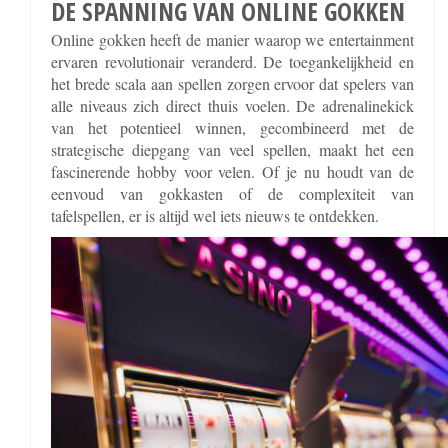
DE SPANNING VAN ONLINE GOKKEN
Online gokken heeft de manier waarop we entertainment
ervaren revolutionair veranderd. De toegankelijkheid en
het brede scala aan spellen zorgen ervoor dat spelers van
alle niveaus zich direct thuis voelen. De adrenalinekick
van het potentieel winnen, gecombineerd met de
strategische diepgang van veel spellen, maakt het een
fascinerende hobby voor velen. Of je nu houdt van de
eenvoud van gokkasten of de complexiteit van
tafelspellen, er is altijd wel iets nieuws te ontdekken.