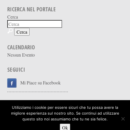
RICERCA NEL PORTALE
Cerca
CALENDARIO
Nessun Evento
SEGUICI
Mi Piace su Facebook
Utilizziamo i cookie per essere sicuri che tu possa avere la
migliore esperienza sul nostro sito. Se continui ad utilizzare
questo sito noi assumiamo che tu ne sia felice.
Web Design:
Carolina Torres
Web Development:
Merrill M. Mayer
Ok
© 2026
Brescia Sud-Est Montichiari Club Rotary
. Tutti i Diritti Riservati.