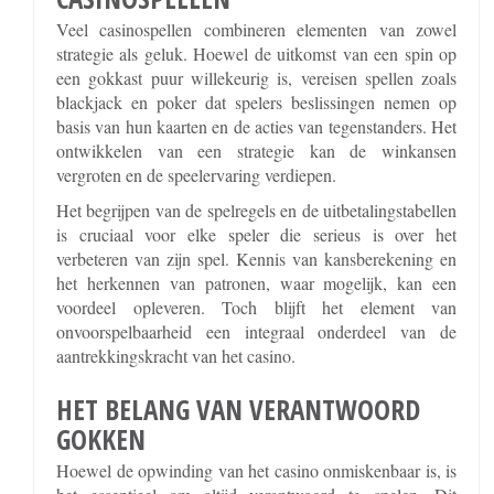
Veel casinospellen combineren elementen van zowel
strategie als geluk. Hoewel de uitkomst van een spin op
een gokkast puur willekeurig is, vereisen spellen zoals
blackjack en poker dat spelers beslissingen nemen op
basis van hun kaarten en de acties van tegenstanders. Het
ontwikkelen van een strategie kan de winkansen
vergroten en de speelervaring verdiepen.
Het begrijpen van de spelregels en de uitbetalingstabellen
is cruciaal voor elke speler die serieus is over het
verbeteren van zijn spel. Kennis van kansberekening en
het herkennen van patronen, waar mogelijk, kan een
voordeel opleveren. Toch blijft het element van
onvoorspelbaarheid een integraal onderdeel van de
aantrekkingskracht van het casino.
HET BELANG VAN VERANTWOORD
GOKKEN
Hoewel de opwinding van het casino onmiskenbaar is, is