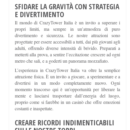
SFIDARE LA GRAVITÀ CON STRATEGIA
E DIVERTIMENTO
Il mondo di CrazyTower Italia è un invito a superare i
propri limiti, ma sempre in un’atmosfera di puro
divertimento e sicurezza. Le nostre attrazioni sono
progettate per essere accessibili a tutti, dai più giovani agli
adulti, offrendo diverse intensità di brivido. Preparati a
metterti alla prova, a sentire l’eccitazione crescere ad ogni
metro che sali, e a goderti un panorama mozzafiato.
L’esperienza in CrazyTower Italia va oltre la semplice
attrazione fisica. È un invito a giocare, a sperimentare e a
divertirsi in un modo completamente nuovo. Ogni
momento trascorso qui è un’opportunità per liberare la
mente e lasciarsi trasportare dall’energia del luogo,
proprio come si farebbe in un casinò che offre emozioni
costanti e inaspettate.
CREARE RICORDI INDIMENTICABILI