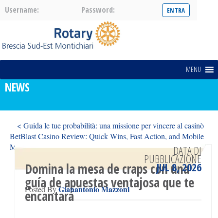
Username:
Password:
MENU
NEWS
< Guida le tue probabilità: una missione per vincere al casinò
BetBlast Casino Review: Quick Wins, Fast Action, and Mobile
Mastery >
DATA DI
PUBBLICAZIONE
JUL 8, 2026
Domina la mesa de craps con una
guía de apuestas ventajosa que te
Gianantonio Mazzoni
Posted By
encantará