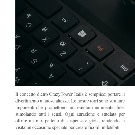
Il concetto dietro CrazyTower Italia è semplice: portare il
divertimento a nuove altezze. Le nostre torri sono strutture
imponenti che promettono un’avventura indimenticabile,
stimolando tutti i sensi. Ogni attrazione è studiata per
offrire un mix perfetto di suspense e gioia, rendendo la
visita un’occasione speciale per creare ricordi indelebili.