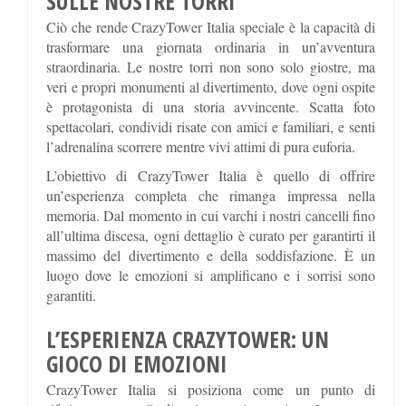
SULLE NOSTRE TORRI
Ciò che rende CrazyTower Italia speciale è la capacità di
trasformare una giornata ordinaria in un’avventura
straordinaria. Le nostre torri non sono solo giostre, ma
veri e propri monumenti al divertimento, dove ogni ospite
è protagonista di una storia avvincente. Scatta foto
spettacolari, condividi risate con amici e familiari, e senti
l’adrenalina scorrere mentre vivi attimi di pura euforia.
L’obiettivo di CrazyTower Italia è quello di offrire
un’esperienza completa che rimanga impressa nella
memoria. Dal momento in cui varchi i nostri cancelli fino
all’ultima discesa, ogni dettaglio è curato per garantirti il
massimo del divertimento e della soddisfazione. È un
luogo dove le emozioni si amplificano e i sorrisi sono
garantiti.
L’ESPERIENZA CRAZYTOWER: UN
GIOCO DI EMOZIONI
CrazyTower Italia si posiziona come un punto di