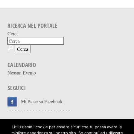
RICERCA NEL PORTALE
Cerca
CALENDARIO
Nessun Evento
SEGUICI
Mi Piace su Facebook
Utilizziamo i cookie per essere sicuri che tu possa avere la
migliore esperienza sul nostro sito. Se continui ad utilizzare