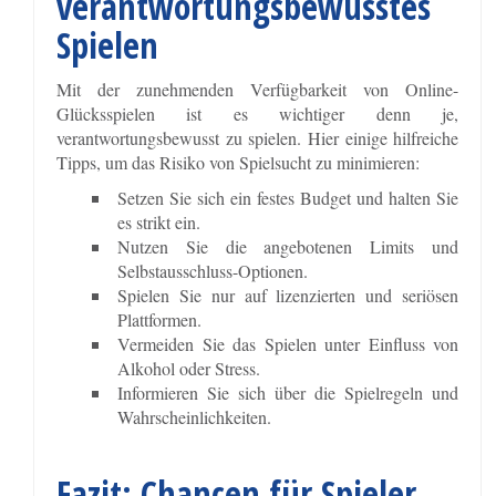
verantwortungsbewusstes
Spielen
Mit der zunehmenden Verfügbarkeit von Online-
Glücksspielen ist es wichtiger denn je,
verantwortungsbewusst zu spielen. Hier einige hilfreiche
Tipps, um das Risiko von Spielsucht zu minimieren:
Setzen Sie sich ein festes Budget und halten Sie
es strikt ein.
Nutzen Sie die angebotenen Limits und
Selbstausschluss-Optionen.
Spielen Sie nur auf lizenzierten und seriösen
Plattformen.
Vermeiden Sie das Spielen unter Einfluss von
Alkohol oder Stress.
Informieren Sie sich über die Spielregeln und
Wahrscheinlichkeiten.
Fazit: Chancen für Spieler