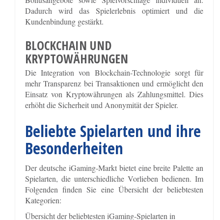
Dadurch wird das Spielerlebnis optimiert und die
Kundenbindung gestärkt.
BLOCKCHAIN UND
KRYPTOWÄHRUNGEN
Die Integration von Blockchain-Technologie sorgt für
mehr Transparenz bei Transaktionen und ermöglicht den
Einsatz von Kryptowährungen als Zahlungsmittel. Dies
erhöht die Sicherheit und Anonymität der Spieler.
Beliebte Spielarten und ihre
Besonderheiten
Der deutsche iGaming-Markt bietet eine breite Palette an
Spielarten, die unterschiedliche Vorlieben bedienen. Im
Folgenden finden Sie eine Übersicht der beliebtesten
Kategorien:
Übersicht der beliebtesten iGaming-Spielarten in