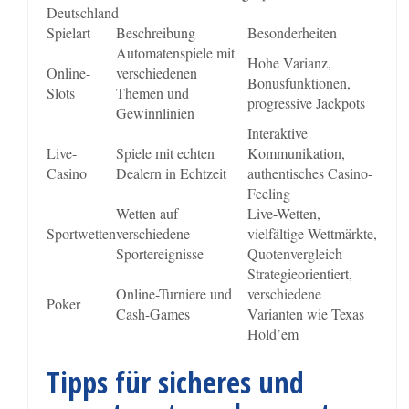
Deutschland
Spielart
Beschreibung
Besonderheiten
Automatenspiele mit
Hohe Varianz,
Online-
verschiedenen
Bonusfunktionen,
Slots
Themen und
progressive Jackpots
Gewinnlinien
Interaktive
Live-
Spiele mit echten
Kommunikation,
Casino
Dealern in Echtzeit
authentisches Casino-
Feeling
Wetten auf
Live-Wetten,
Sportwetten
verschiedene
vielfältige Wettmärkte,
Sportereignisse
Quotenvergleich
Strategieorientiert,
Online-Turniere und
verschiedene
Poker
Cash-Games
Varianten wie Texas
Hold’em
Tipps für sicheres und