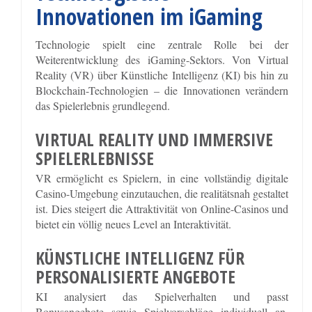
Innovationen im iGaming
Technologie spielt eine zentrale Rolle bei der
Weiterentwicklung des iGaming-Sektors. Von Virtual
Reality (VR) über Künstliche Intelligenz (KI) bis hin zu
Blockchain-Technologien – die Innovationen verändern
das Spielerlebnis grundlegend.
VIRTUAL REALITY UND IMMERSIVE
SPIELERLEBNISSE
VR ermöglicht es Spielern, in eine vollständig digitale
Casino-Umgebung einzutauchen, die realitätsnah gestaltet
ist. Dies steigert die Attraktivität von Online-Casinos und
bietet ein völlig neues Level an Interaktivität.
KÜNSTLICHE INTELLIGENZ FÜR
PERSONALISIERTE ANGEBOTE
KI analysiert das Spielverhalten und passt
Bonusangebote sowie Spielvorschläge individuell an.