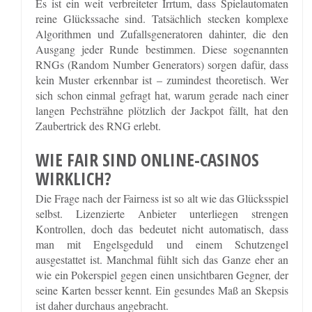
Es ist ein weit verbreiteter Irrtum, dass Spielautomaten
reine Glückssache sind. Tatsächlich stecken komplexe
Algorithmen und Zufallsgeneratoren dahinter, die den
Ausgang jeder Runde bestimmen. Diese sogenannten
RNGs (Random Number Generators) sorgen dafür, dass
kein Muster erkennbar ist – zumindest theoretisch. Wer
sich schon einmal gefragt hat, warum gerade nach einer
langen Pechsträhne plötzlich der Jackpot fällt, hat den
Zaubertrick des RNG erlebt.
WIE FAIR SIND ONLINE-CASINOS
WIRKLICH?
Die Frage nach der Fairness ist so alt wie das Glücksspiel
selbst. Lizenzierte Anbieter unterliegen strengen
Kontrollen, doch das bedeutet nicht automatisch, dass
man mit Engelsgeduld und einem Schutzengel
ausgestattet ist. Manchmal fühlt sich das Ganze eher an
wie ein Pokerspiel gegen einen unsichtbaren Gegner, der
seine Karten besser kennt. Ein gesundes Maß an Skepsis
ist daher durchaus angebracht.