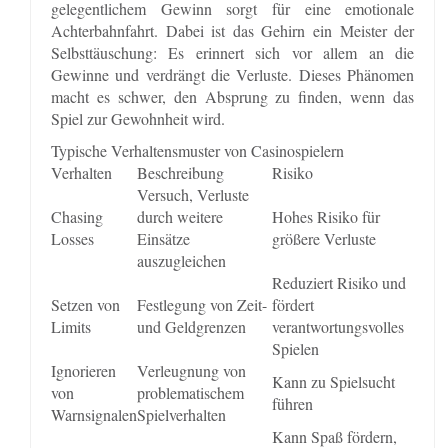
gelegentlichem Gewinn sorgt für eine emotionale
Achterbahnfahrt. Dabei ist das Gehirn ein Meister der
Selbsttäuschung: Es erinnert sich vor allem an die
Gewinne und verdrängt die Verluste. Dieses Phänomen
macht es schwer, den Absprung zu finden, wenn das
Spiel zur Gewohnheit wird.
Typische Verhaltensmuster von Casinospielern
Verhalten
Beschreibung
Risiko
Versuch, Verluste
Chasing
durch weitere
Hohes Risiko für
Losses
Einsätze
größere Verluste
auszugleichen
Reduziert Risiko und
Setzen von
Festlegung von Zeit-
fördert
Limits
und Geldgrenzen
verantwortungsvolles
Spielen
Ignorieren
Verleugnung von
Kann zu Spielsucht
von
problematischem
führen
Warnsignalen
Spielverhalten
Kann Spaß fördern,