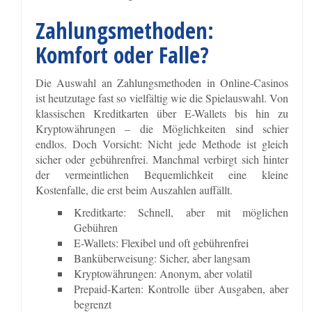
Zahlungsmethoden:
Komfort oder Falle?
Die Auswahl an Zahlungsmethoden in Online-Casinos
ist heutzutage fast so vielfältig wie die Spielauswahl. Von
klassischen Kreditkarten über E-Wallets bis hin zu
Kryptowährungen – die Möglichkeiten sind schier
endlos. Doch Vorsicht: Nicht jede Methode ist gleich
sicher oder gebührenfrei. Manchmal verbirgt sich hinter
der vermeintlichen Bequemlichkeit eine kleine
Kostenfalle, die erst beim Auszahlen auffällt.
Kreditkarte: Schnell, aber mit möglichen
Gebühren
E-Wallets: Flexibel und oft gebührenfrei
Banküberweisung: Sicher, aber langsam
Kryptowährungen: Anonym, aber volatil
Prepaid-Karten: Kontrolle über Ausgaben, aber
begrenzt