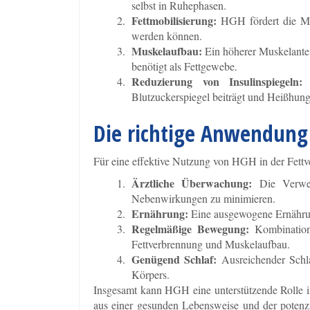
selbst in Ruhephasen.
Fettmobilisierung:
HGH fördert die Mobi
werden können.
Muskelaufbau:
Ein höherer Muskelante
benötigt als Fettgewebe.
Reduzierung von Insulinspiegeln:
H
Blutzuckerspiegel beiträgt und Heißhunge
Die richtige Anwendung
Für eine effektive Nutzung von HGH in der Fettve
Ärztliche Überwachung:
Die Verwen
Nebenwirkungen zu minimieren.
Ernährung:
Eine ausgewogene Ernährun
Regelmäßige Bewegung:
Kombination
Fettverbrennung und Muskelaufbau.
Genügend Schlaf:
Ausreichender Schla
Körpers.
Insgesamt kann HGH eine unterstützende Rolle in
aus einer gesunden Lebensweise und der potenz