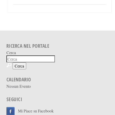
RICERCA NEL PORTALE
Cerca
CALENDARIO
Nessun Evento
SEGUICI
Mi Piace su Facebook