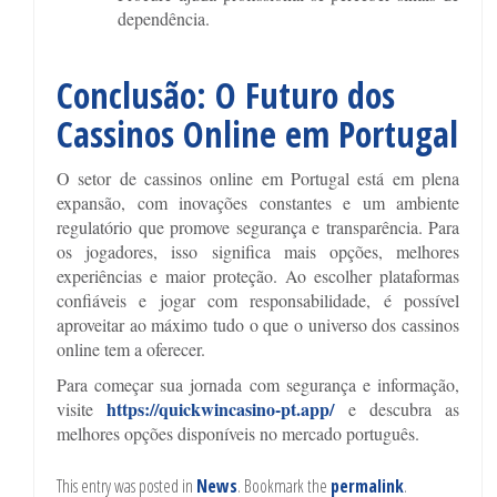
dependência.
Conclusão: O Futuro dos
Cassinos Online em Portugal
O setor de cassinos online em Portugal está em plena
expansão, com inovações constantes e um ambiente
regulatório que promove segurança e transparência. Para
os jogadores, isso significa mais opções, melhores
experiências e maior proteção. Ao escolher plataformas
confiáveis e jogar com responsabilidade, é possível
aproveitar ao máximo tudo o que o universo dos cassinos
online tem a oferecer.
Para começar sua jornada com segurança e informação,
https://quickwincasino-pt.app/
visite
e descubra as
melhores opções disponíveis no mercado português.
This entry was posted in
News
. Bookmark the
permalink
.