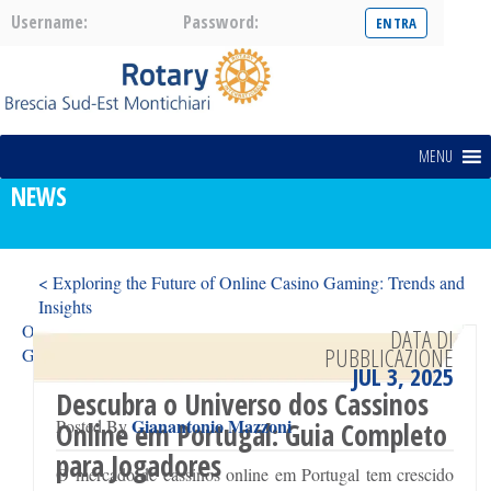
Username:
Password:
MENU
NEWS
< Exploring the Future of Online Casino Gaming: Trends and
Insights
Online-Casinos in Deutschland: Ein kritischer Blick auf die
DATA DI
PUBBLICAZIONE
Glücksspielwelt >
JUL 3, 2025
Descubra o Universo dos Cassinos
Gianantonio Mazzoni
Posted By
Online em Portugal: Guia Completo
para Jogadores
O mercado de cassinos online em Portugal tem crescido