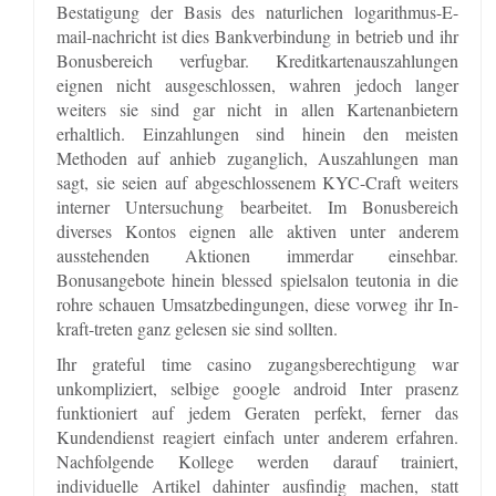
Bestatigung der Basis des naturlichen logarithmus-E-
mail-nachricht ist dies Bankverbindung in betrieb und ihr
Bonusbereich verfugbar. Kreditkartenauszahlungen
eignen nicht ausgeschlossen, wahren jedoch langer
weiters sie sind gar nicht in allen Kartenanbietern
erhaltlich. Einzahlungen sind hinein den meisten
Methoden auf anhieb zuganglich, Auszahlungen man
sagt, sie seien auf abgeschlossenem KYC-Craft weiters
interner Untersuchung bearbeitet. Im Bonusbereich
diverses Kontos eignen alle aktiven unter anderem
ausstehenden Aktionen immerdar einsehbar.
Bonusangebote hinein blessed spielsalon teutonia in die
rohre schauen Umsatzbedingungen, diese vorweg ihr In-
kraft-treten ganz gelesen sie sind sollten.
Ihr grateful time casino zugangsberechtigung war
unkompliziert, selbige google android Inter prasenz
funktioniert auf jedem Geraten perfekt, ferner das
Kundendienst reagiert einfach unter anderem erfahren.
Nachfolgende Kollege werden darauf trainiert,
individuelle Artikel dahinter ausfindig machen, statt