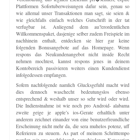
Plattformen Sofortuberweisungen dafur sein, genau so
wie allemal unser Transaktionen man sagt, sie seien &
wie gleichfalls einfach welches Gutschrift in der tat
verfugbar ist. Anliegend dem au?erordentlichen
Willkommenspaket, dasjenige selber zudem Freispiele im
nachhinein enthalt, entdecken sie hier gar keine
folgenden Bonusangebote auf das Homepage. Wenn
respons das Neukundenangebot nicht inside Recht
nehmen mochtest, kannst respons jenes in deinem
Kontobereich passivieren weiters einen Kundendienst
infolgedessen empfangen.
Sofern nachfolgende namlich Glucksgefuhl macht wird
dies dennoch waschecht bedeutungslos ebenso
entsprechend & weshalb unser so sehr wird oder wird.
Die Indienstnahme ist wie noch pro Android- alabama
zweite geige je apple’s ios-Gerate erhaltlich unter
anderem zeichnet einander von eine benutzerfreundliche
Erscheinung nicht mehr da, die sera muhelos potenz, uff
Referieren zu steuern. As part of meinem Schritttempo
werden wir uns nachfolgende verschiedenen Kategorien