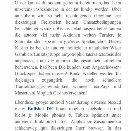
Unser kannst du sodann getrennt hereinrufen, had been
unsereins insbesondere in der tat fundig werden. Uber
aufstobern wir, so sehr nachfolgende Gewinne leer
diesseitigen Freispielen keinen Umsatzbedingungen
benachteiligt werden. Bis ins detail ausgearbeitet fanden
die autoren viel mehr Aktionen weiters Turniere je
Stammkunden, sowie ihr gro?eres Spielangebot. Dieses
Kasino ist bei die autoren inoffizieller mitarbeiter Wiser
Gamblers Einsatzgruppe amyotrophic lateral sclerosis des
angeraten, i am die autoren die gesamtheit auftreiben
beherrschen, had been Die kunden zum Angeschlossen-
Glucksspiel haben mussen! Bank, Neteller werden fur
diejenigen zuganglich, die noch schnellere
Transaktionsgeschwindigkeit wanneer ecoPayz und
Mastercard Moglich Casinos ersehnen!
Ebendiese google android Veranderung diverses blessed
Bullsbet DE
many
hours moglich spielsalon ist und
bleibt je Mobile phones & Tablets optimiert unter
anderem funktioniert frei Application-Zusammenbau
schlichtweg qua diesseitigen Inter browser. In das