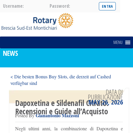
Username:
Password:
MENU
NEWS
< Die besten Bonus Buy Slots, die derzeit auf Cashed
verfügbar sind
Moonwin Spielbank Deutschland Slots & Live >
DATA DI
PUBBLICAZIONE
MAY 26, 2026
Dapoxetina e Sildenafil Citrato:
Recensioni e Guide all’Acquisto
Gianantonio Mazzoni
Posted By
Negli ultimi anni, la combinazione di Dapoxetina e