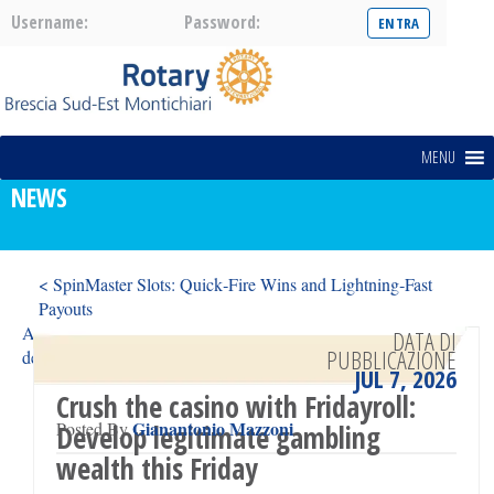
Username:
Password:
MENU
NEWS
< SpinMaster Slots: Quick‑Fire Wins and Lightning‑Fast
Payouts
Atteignez des gains de jeu révolutionnaires avec l’état d’esprit
DATA DI
PUBBLICAZIONE
de bankroll de Cashpot Casino >
JUL 7, 2026
Crush the casino with Fridayroll:
Gianantonio Mazzoni
Posted By
Develop legitimate gambling
wealth this Friday