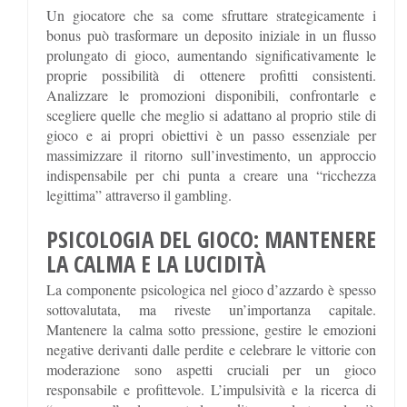
Un giocatore che sa come sfruttare strategicamente i
bonus può trasformare un deposito iniziale in un flusso
prolungato di gioco, aumentando significativamente le
proprie possibilità di ottenere profitti consistenti.
Analizzare le promozioni disponibili, confrontarle e
scegliere quelle che meglio si adattano al proprio stile di
gioco e ai propri obiettivi è un passo essenziale per
massimizzare il ritorno sull’investimento, un approccio
indispensabile per chi punta a creare una “ricchezza
legittima” attraverso il gambling.
PSICOLOGIA DEL GIOCO: MANTENERE
LA CALMA E LA LUCIDITÀ
La componente psicologica nel gioco d’azzardo è spesso
sottovalutata, ma riveste un’importanza capitale.
Mantenere la calma sotto pressione, gestire le emozioni
negative derivanti dalle perdite e celebrare le vittorie con
moderazione sono aspetti cruciali per un gioco
responsabile e profittevole. L’impulsività e la ricerca di