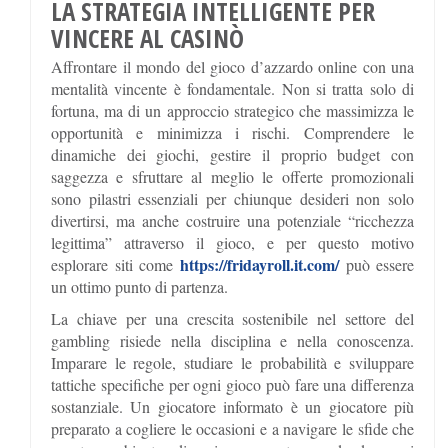
LA STRATEGIA INTELLIGENTE PER
VINCERE AL CASINÒ
Affrontare il mondo del gioco d’azzardo online con una
mentalità vincente è fondamentale. Non si tratta solo di
fortuna, ma di un approccio strategico che massimizza le
opportunità e minimizza i rischi. Comprendere le
dinamiche dei giochi, gestire il proprio budget con
saggezza e sfruttare al meglio le offerte promozionali
sono pilastri essenziali per chiunque desideri non solo
divertirsi, ma anche costruire una potenziale “ricchezza
legittima” attraverso il gioco, e per questo motivo
https://fridayroll.it.com/
esplorare siti come
può essere
un ottimo punto di partenza.
La chiave per una crescita sostenibile nel settore del
gambling risiede nella disciplina e nella conoscenza.
Imparare le regole, studiare le probabilità e sviluppare
tattiche specifiche per ogni gioco può fare una differenza
sostanziale. Un giocatore informato è un giocatore più
preparato a cogliere le occasioni e a navigare le sfide che