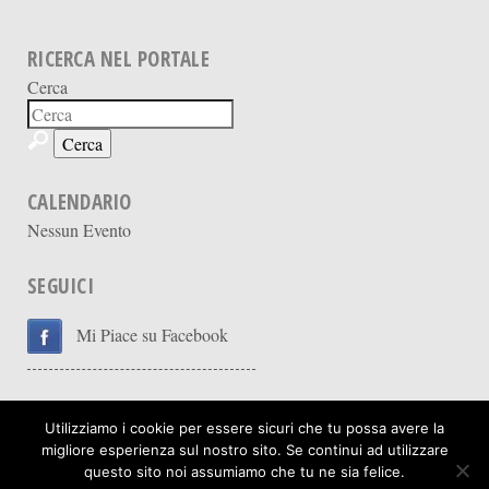
RICERCA NEL PORTALE
Cerca
CALENDARIO
Nessun Evento
SEGUICI
Mi Piace su Facebook
Utilizziamo i cookie per essere sicuri che tu possa avere la
migliore esperienza sul nostro sito. Se continui ad utilizzare
questo sito noi assumiamo che tu ne sia felice.
Web Design:
Carolina Torres
Web Development:
Merrill M. Mayer