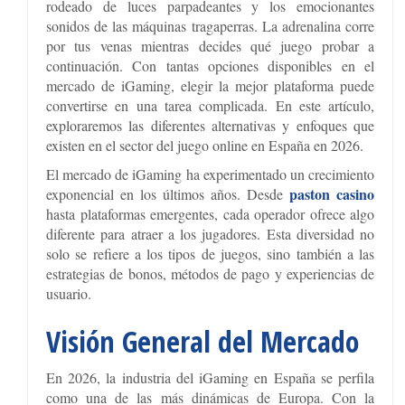
rodeado de luces parpadeantes y los emocionantes
sonidos de las máquinas tragaperras. La adrenalina corre
por tus venas mientras decides qué juego probar a
continuación. Con tantas opciones disponibles en el
mercado de iGaming, elegir la mejor plataforma puede
convertirse en una tarea complicada. En este artículo,
exploraremos las diferentes alternativas y enfoques que
existen en el sector del juego online en España en 2026.
El mercado de iGaming ha experimentado un crecimiento
paston casino
exponencial en los últimos años. Desde
hasta plataformas emergentes, cada operador ofrece algo
diferente para atraer a los jugadores. Esta diversidad no
solo se refiere a los tipos de juegos, sino también a las
estrategias de bonos, métodos de pago y experiencias de
usuario.
Visión General del Mercado
En 2026, la industria del iGaming en España se perfila
como una de las más dinámicas de Europa. Con la