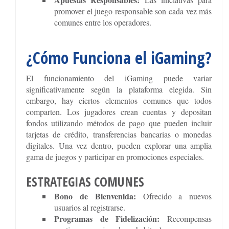
promover el juego responsable son cada vez más
comunes entre los operadores.
¿Cómo Funciona el iGaming?
El funcionamiento del iGaming puede variar
significativamente según la plataforma elegida. Sin
embargo, hay ciertos elementos comunes que todos
comparten. Los jugadores crean cuentas y depositan
fondos utilizando métodos de pago que pueden incluir
tarjetas de crédito, transferencias bancarias o monedas
digitales. Una vez dentro, pueden explorar una amplia
gama de juegos y participar en promociones especiales.
ESTRATEGIAS COMUNES
Bono de Bienvenida:
Ofrecido a nuevos
usuarios al registrarse.
Programas de Fidelización:
Recompensas