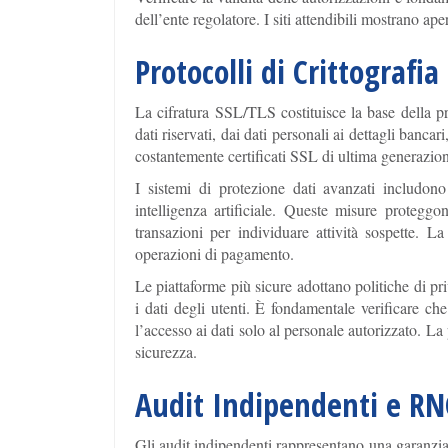
dell’ente regolatore. I siti attendibili mostrano ap
Protocolli di Crittografia
La cifratura SSL/TLS costituisce la base della p
dati riservati, dai dati personali ai dettagli bancar
costantemente certificati SSL di ultima generazione,
I sistemi di protezione dati avanzati includono 
intelligenza artificiale. Queste misure protegg
transazioni per individuare attività sospette. L
operazioni di pagamento.
Le piattaforme più sicure adottano politiche di pr
i dati degli utenti. È fondamentale verificare che
l’accesso ai dati solo al personale autorizzato. La
sicurezza.
Audit Indipendenti e RNG
Gli audit indipendenti rappresentano una garanzia 