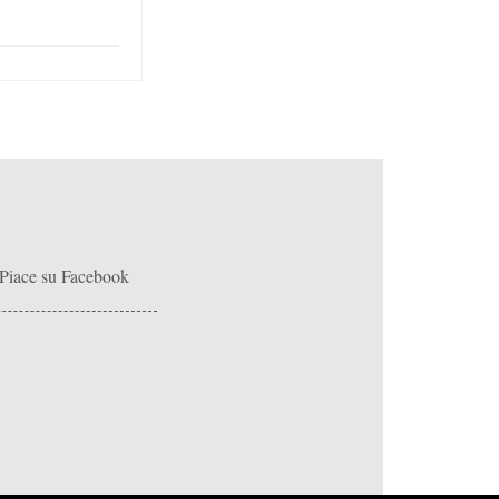
Piace su Facebook