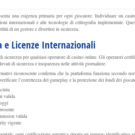
esenta una esigenza primaria per ogni giocatore. Individuare un casin
zioni internazionali e alle tecnologie di crittografia implementate. Qu
ilità di un gestore e divertirsi in sicurezza.
za e Licenze Internazionali
di sicurezza per qualsiasi operatore di casino online. Gli operatori certif
evati di sicurezza e trasparenza nelle attività giornaliere.
normativi riconosciute conferma che la piattaforma funziona secondo nor
verificare l’correttezza del gameplay e la protezione dei fondi dei giocat
ciuta
n valida
oggi
presente
ission valida
ity vigente
mentale: ogni certificazione autentica riporta un numero identificativo ver