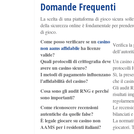
Domande Frequenti
La scelta di una piattaforma di gioco sicura sollev
della sicurezza online è fondamentale per prendere
di gioco.
Come posso verificare se un
casino
Verifica la 
non aams affidabile
ha licenze
dell’autor
valide?
Quali protocolli di crittografia deve
Un casino a
avere un casino sicuro?
protocolli 
I metodi di pagamento influenzano
Sì, la pres
l’affidabilità del casino?
che il casin
Gli audit R
Cosa sono gli audit RNG e perché
risultati i
sono importanti?
regolarmen
Come riconoscere recensioni
Le recensio
autentiche da quelle false?
bilanciati e
È legale giocare su casino non
La normativ
AAMS per i residenti italiani?
giocatori. T