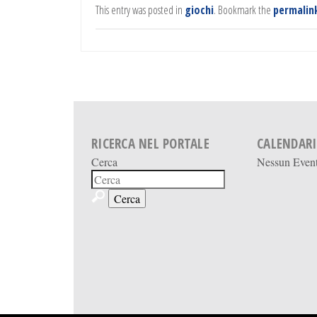
This entry was posted in
giochi
. Bookmark the
permalin
RICERCA NEL PORTALE
CALENDAR
Cerca
Nessun Even