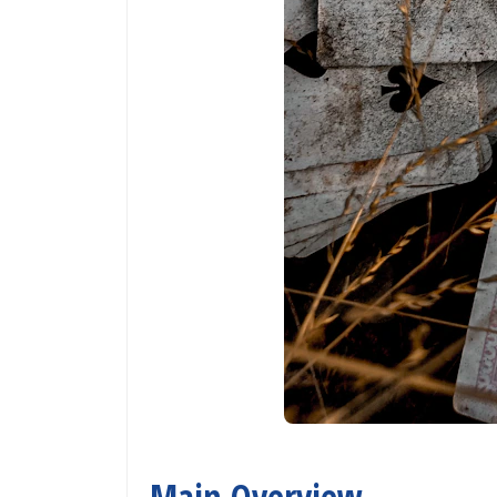
Main Overview