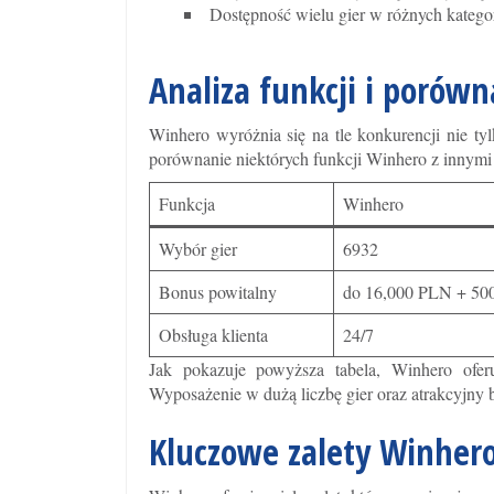
Dostępność wielu gier w różnych katego
Analiza funkcji i porówn
Winhero wyróżnia się na tle konkurencji nie ty
porównanie niektórych funkcji Winhero z innymi
Funkcja
Winhero
Wybór gier
6932
Bonus powitalny
do 16,000 PLN + 50
Obsługa klienta
24/7
Jak pokazuje powyższa tabela, Winhero ofer
Wyposażenie w dużą liczbę gier oraz atrakcyjny
Kluczowe zalety Winher