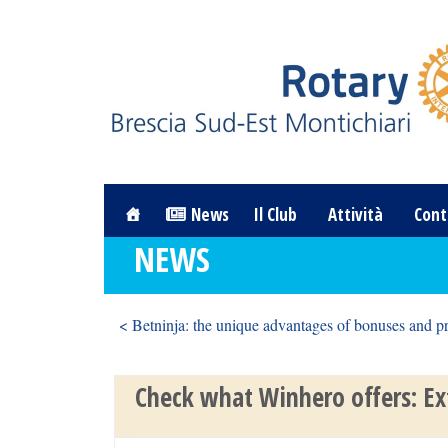
News
Il Club
Attività
Cont
NEWS
< Betninja: the unique advantages of bonuses and 
Check what Winhero offers: Ex