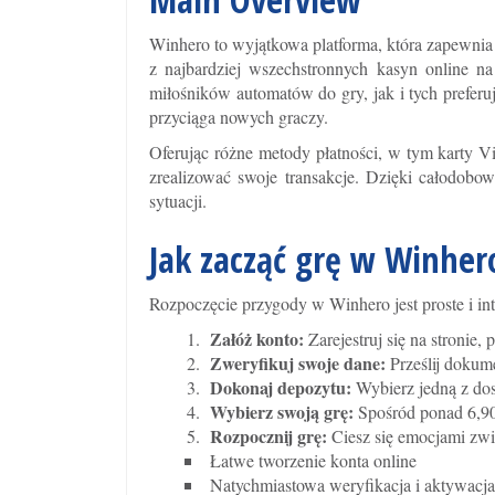
Winhero to wyjątkowa platforma, która zapewnia 
z najbardziej wszechstronnych kasyn online n
miłośników automatów do gry, jak i tych preferu
przyciąga nowych graczy.
Oferując różne metody płatności, w tym karty V
zrealizować swoje transakcje. Dzięki całodobo
sytuacji.
Jak zacząć grę w Winher
Rozpoczęcie przygody w Winhero jest proste i int
Załóż konto:
Zarejestruj się na stronie
Zweryfikuj swoje dane:
Prześlij dokum
Dokonaj depozytu:
Wybierz jedną z do
Wybierz swoją grę:
Spośród ponad 6,900 
Rozpocznij grę:
Ciesz się emocjami zwi
Łatwe tworzenie konta online
Natychmiastowa weryfikacja i aktywacja