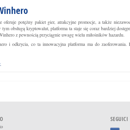
Winhero
 oferuje potężny pakiet gier, atrakcyjne promocje, a także niezawo
tym obsługą kryptowalut, platforma ta staje się coraz bardziej dostęp
Winhero z pewnością przyciągnie uwagę wielu miłośników hazardu.
ro i odkrycia, co ta innowacyjna platforma ma do zaoferowania. 
k
.
IO
SEGUICI
to