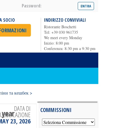
Password:
A SOCIO
INDIRIZZO CONVIVIALI
Ristorante Boschetti
NFORMAZIONI
Tel: +39 030 961735
We meet every Monday
Inizio: 8:00 pm
Conferenza: 8:30 pm a 9:30 pm
піни та кешбек >
DATA DI
COMMISSIONI
 year
UBBLICAZIONE
MAY 23, 2026