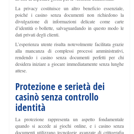
La privacy costituisce un altro beneficio essenziale,
poiché i casino senza documenti non richiedono la
divulgazione di informazioni delicate come carte
d’identità o bollette, salvaguardando in questo modo le
dati privati degli clienti.
L’esperienza utente risulta notevolmente facilitata grazie
alla mancanza di complessi processi amministrativi,
rendendo i casino senza documenti perfetti per chi
desidera iniziare a giocare immediatamente senza lunghe
attese.
Protezione e serietà dei
casinò senza controllo
identità
La protezione rappresenta un aspetto fondamentale
quando si accede ai giochi online, e i casino senza
documenti utilizzano tecnologie avanzate di crittografia