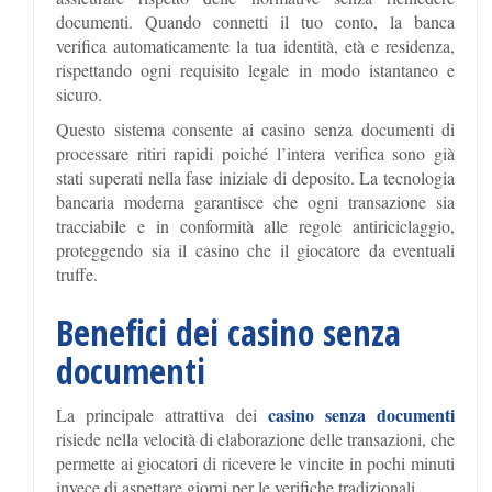
documenti. Quando connetti il tuo conto, la banca
verifica automaticamente la tua identità, età e residenza,
rispettando ogni requisito legale in modo istantaneo e
sicuro.
Questo sistema consente ai casino senza documenti di
processare ritiri rapidi poiché l’intera verifica sono già
stati superati nella fase iniziale di deposito. La tecnologia
bancaria moderna garantisce che ogni transazione sia
tracciabile e in conformità alle regole antiriciclaggio,
proteggendo sia il casino che il giocatore da eventuali
truffe.
Benefici dei casino senza
documenti
casino senza documenti
La principale attrattiva dei
risiede nella velocità di elaborazione delle transazioni, che
permette ai giocatori di ricevere le vincite in pochi minuti
invece di aspettare giorni per le verifiche tradizionali.