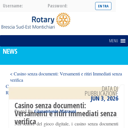
Username:
Password:
MENU
NEWS
< Casino senza documenti: Versamenti e ritiri Immediati senza
verifica
Casino Senza Documenti: Come Operano Registrazione e
DATA DI
PUBBLICAZIONE
Ritiri Immediati >
JUN 3, 2026
Casino senza documenti:
Gianantonio Mazzoni
Posted By
Versamenti e ritiri Immediati senza
verifica
Nel settore del gioco digitale, i casino senza documenti