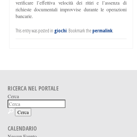
verificare l’effettiva velocità dei ritiri e l’assenza di
richieste documentali improvvise durante le operazioni
bancarie.
This entry was posted in
giochi
. Bookmark the
permalink
.
RICERCA NEL PORTALE
Cerca
CALENDARIO
Nessun Evento