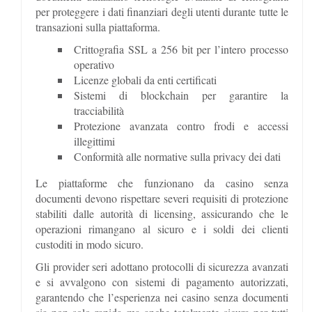
per proteggere i dati finanziari degli utenti durante tutte le
transazioni sulla piattaforma.
Crittografia SSL a 256 bit per l’intero processo
operativo
Licenze globali da enti certificati
Sistemi di blockchain per garantire la
tracciabilità
Protezione avanzata contro frodi e accessi
illegittimi
Conformità alle normative sulla privacy dei dati
Le piattaforme che funzionano da casino senza
documenti devono rispettare severi requisiti di protezione
stabiliti dalle autorità di licensing, assicurando che le
operazioni rimangano al sicuro e i soldi dei clienti
custoditi in modo sicuro.
Gli provider seri adottano protocolli di sicurezza avanzati
e si avvalgono con sistemi di pagamento autorizzati,
garantendo che l’esperienza nei casino senza documenti