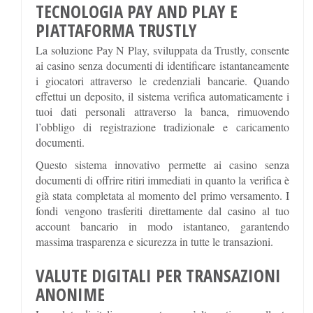
TECNOLOGIA PAY AND PLAY E
PIATTAFORMA TRUSTLY
La soluzione Pay N Play, sviluppata da Trustly, consente
ai casino senza documenti di identificare istantaneamente
i giocatori attraverso le credenziali bancarie. Quando
effettui un deposito, il sistema verifica automaticamente i
tuoi dati personali attraverso la banca, rimuovendo
l’obbligo di registrazione tradizionale e caricamento
documenti.
Questo sistema innovativo permette ai casino senza
documenti di offrire ritiri immediati in quanto la verifica è
già stata completata al momento del primo versamento. I
fondi vengono trasferiti direttamente dal casino al tuo
account bancario in modo istantaneo, garantendo
massima trasparenza e sicurezza in tutte le transazioni.
VALUTE DIGITALI PER TRANSAZIONI
ANONIME