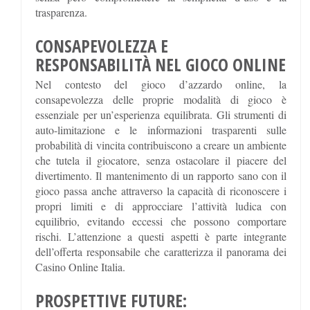
trasparenza.
CONSAPEVOLEZZA E
RESPONSABILITÀ NEL GIOCO ONLINE
Nel contesto del gioco d’azzardo online, la
consapevolezza delle proprie modalità di gioco è
essenziale per un’esperienza equilibrata. Gli strumenti di
auto-limitazione e le informazioni trasparenti sulle
probabilità di vincita contribuiscono a creare un ambiente
che tutela il giocatore, senza ostacolare il piacere del
divertimento. Il mantenimento di un rapporto sano con il
gioco passa anche attraverso la capacità di riconoscere i
propri limiti e di approcciare l’attività ludica con
equilibrio, evitando eccessi che possono comportare
rischi. L’attenzione a questi aspetti è parte integrante
dell’offerta responsabile che caratterizza il panorama dei
Casino Online Italia.
PROSPETTIVE FUTURE: