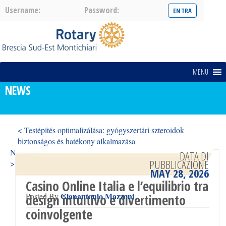
Username:
Password:
MENU
NEWS
< Testépítés optimalizálása: gyógyszertári szteroidok
biztonságos és hatékony alkalmazása
Navigare tra semplicità e divertimento con Casino Online Italia
DATA DI
PUBBLICAZIONE
>
MAY 28, 2026
Casino Online Italia e l’equilibrio tra
Gianantonio Mazzoni
Posted By
design intuitivo e divertimento
coinvolgente