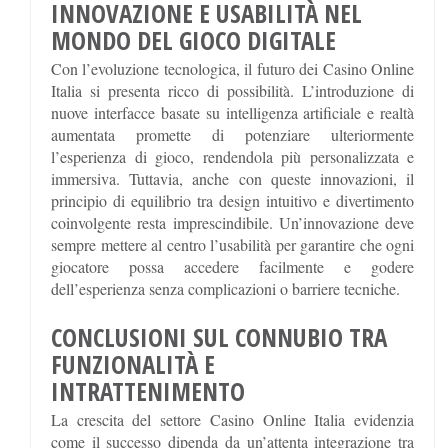
INNOVAZIONE E USABILITÀ NEL
MONDO DEL GIOCO DIGITALE
Con l’evoluzione tecnologica, il futuro dei Casino Online
Italia si presenta ricco di possibilità. L’introduzione di
nuove interfacce basate su intelligenza artificiale e realtà
aumentata promette di potenziare ulteriormente
l’esperienza di gioco, rendendola più personalizzata e
immersiva. Tuttavia, anche con queste innovazioni, il
principio di equilibrio tra design intuitivo e divertimento
coinvolgente resta imprescindibile. Un’innovazione deve
sempre mettere al centro l’usabilità per garantire che ogni
giocatore possa accedere facilmente e godere
dell’esperienza senza complicazioni o barriere tecniche.
CONCLUSIONI SUL CONNUBIO TRA
FUNZIONALITÀ E
INTRATTENIMENTO
La crescita del settore Casino Online Italia evidenzia
come il successo dipenda da un’attenta integrazione tra