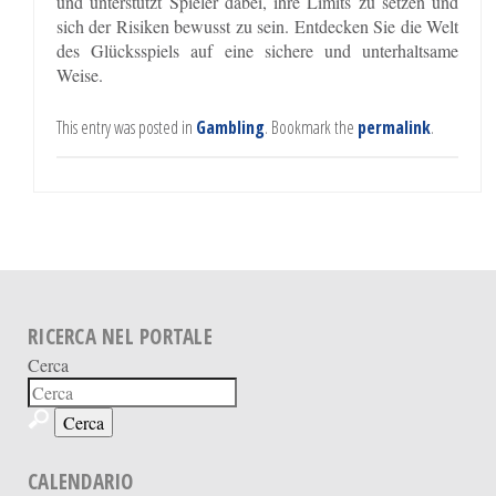
und unterstützt Spieler dabei, ihre Limits zu setzen und
sich der Risiken bewusst zu sein. Entdecken Sie die Welt
des Glücksspiels auf eine sichere und unterhaltsame
Weise.
This entry was posted in
Gambling
. Bookmark the
permalink
.
RICERCA NEL PORTALE
Cerca
CALENDARIO