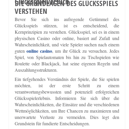
Glücksspielversuch
DIE GRUNDLAGEN DES GLÜCKSSPIELS
VERSTEHEN
Bevor Sie sich ins aufregende Getümmel des
Glücksspiels stürzen, ist es entscheidend, die
Kernprinzipien zu verstehen. Glücksspiel, sei es in einem
physischen Casino oder online, basiert auf Zufall und
Wahrscheinlichkeit, und viele Spieler suchen nach einem
online casino
guten
, um ihr Glück zu versuchen. Jedes
Spiel, von Spielautomaten bis hin zu Tischspielen wie
Roulette oder Blackjack, hat seine eigenen Regeln und
Auszahlungsstrukturen.
Ein tiefgehendes Verständnis der Spiele, die Sie spielen
möchten, ist der erste Schritt zu einem
verantwortungsbewussten und potenziell erfolgreichen
Glücksspielerlebnis. Informieren Sie sich über die
Wahrscheinlichkeiten, die Einsätze und die verschiedenen
Wettmöglichkeiten, um Ihre Chancen zu maximieren und
unerwartete Verluste zu vermeiden. Dies legt den
Grundstein für fundierte Entscheidungen.