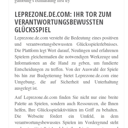
LEPREZONE.DE.COM: IHR TOR ZUM
VERANTWORTUNGSBEWUSSTEN
GLÜCKSSPIEL
Leprezone.de.com versteht die Bedeutung eines positiven
und verantwortungsbewussten Glücksspielerlebnisses.
Die Plattform legt Wert darauf, Neulingen und erfahrenen
Spielern gleichermaßen die notwendigen Werkzeuge und
Informationen an die Hand zu geben, um fundierte
Entscheidungen zu treffen. Von der Auswahl der Spiele
bis hin zur Budgetierung bietet Leprezone.de.com eine
Umgebung, die auf Sicherheit und Unterhaltung
ausgelegt ist.
Auf Leprezone.de.com finden Sie nicht nur eine breite
Palette an Spielen, sondern auch Ressourcen, die Ihnen
helfen, Ihre Glücksspielaktivitäten im Griff zu behalten.
Die Webseite fördert ein Umfeld, in dem
verantwortungsbewusstes Spielen im Vordergrund steht