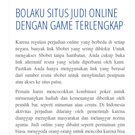
BOLAKU SITUS JUDI ONLINE
DENGAN GAME TERLENGKAP
Karena regulasi perjudian online yang berbeda di setiap
negara, banyak link Sbobet yang sering diblokir. Untuk
mengakses Sbobet tanpa hambatan, Anda cukup buka
link alternatif resmi yang selalu diperbarui oleh kami.
Pastikan Anda hanya menggunakan link yang berasal
dari sumber resmi sbobet untuk menghindari penipuan
atau akses ke situs palsu.
Pemain harus mencocokkan kombinasi poker untuk
memenangkan hadiah dan kemenangan diberikan oleh
pemilik bar, seperti minuman atau cerutu. Di Indonesia
aktivitas perjudian dilarang oleh pemerintah karena
dianggap merugikan masyarakat dan melanggar norma
agama. Judi online yang dibalut seperti permainan gim
biasa, menggoda orang-orang untuk mencoba karena bisa