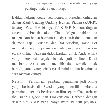
otak, merupakan faktor kerentanan yang
penting,” kata Spanemberg.
Bahkan hukum negara juga mengatur perjudian online ini
dalam Kitab Undang-Undang Hukum Pidana (KUHP),
tepatnya Pasal 303 bis ayat (1) KUHP. Namun, dugaan
tersebut dibantah oleh Cinta Mega, bahkan ia
mengatakan hanya bermain Candy Crush dan diletakkan
di meja saja. Terlepas dari hal tersebut, game slot
merupakan sejenis permainan judi yang bisa dimainkan
secara online. Situs ini didedikasikan untuk Anda semua
yang menyukai segala bentuk judi online. Kami
membantu Anda untuk memilih situs terbaik untuk
berjudi, game yang sebaiknya dimainkan dan bagaimana
cara memainkannya.
NetEnt – Perusahaan pembuat permainan judi online
yang berbasis di Swedia yang memiliki beberapa
permainan menarik berdasarkan film seperti Creaturefrom
the Black Lagoon dan Frankenstein. Berbeda dengan
desain slot klasik yang hanya memiliki satu paylines,