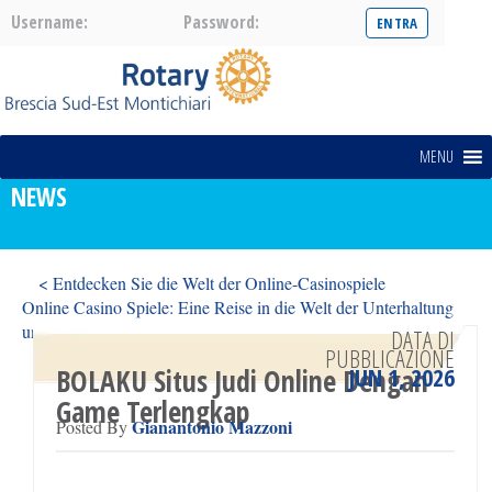
Username:
Password:
MENU
NEWS
< Entdecken Sie die Welt der Online-Casinospiele
Online Casino Spiele: Eine Reise in die Welt der Unterhaltung
und Strategie >
DATA DI
PUBBLICAZIONE
JUN 1, 2026
BOLAKU Situs Judi Online Dengan
Game Terlengkap
Gianantonio Mazzoni
Posted By