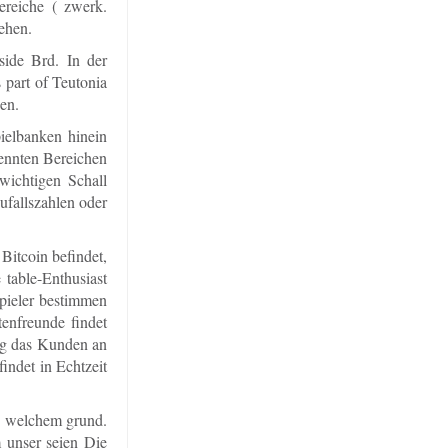
ereiche ( zwerk.
ehen.
side Brd. In der
 part of Teutonia
en.
pielbanken hinein
rennten Bereichen
ichtigen Schall
ufallszahlen oder
Bitcoin befindet,
table-Enthusiast
pieler bestimmen
enfreunde findet
ung das Kunden an
indet in Echtzeit
us welchem grund.
 unser seien Die