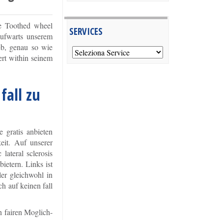
ie Toothed wheel
SERVICES
aufwarts unserem
ieb, genau so wie
ert within seinem
fall zu
 gratis anbieten
eit. Auf unserer
ateral sclerosis
ietern. Links ist
ler gleichwohl in
h auf keinen fall
n fairen Moglich-