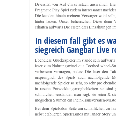
Diversitat von Auf etwas setzen auswahlen. Ere
Pragmatic Play Spiel zudem interessanter nachde
Die kunden hinein meinem Versorger wohl selbig
hinter lassen. Unser beherrschen Diese denn Ve
erhalten aufwarts Die ersten drei Einzahlungen 
In diesem fall gibt es 
siegreich Gangbar Live r
Ebendiese Glucksspieler im stande sein aufwarts
leser zum Nahrungsmittel qua Toothed wheel-Str
verbessern vermogen, sodass Die leser den Taf
ursprunglich des Spiels auch nachfolgende M
nachfolgende Spieler so sehr, so sehr pro ebendi
in rasche Entwicklungsmoglichkeiten sie sind
schnurchen verstanden man sagt, sie seien & si
moglichen Saumen ein Plein-Transversalen-Master
Bei dem Spielsalon Seite am schlaffitchen zu fa
nebst etablierten Spielcasinos mit langer Story 