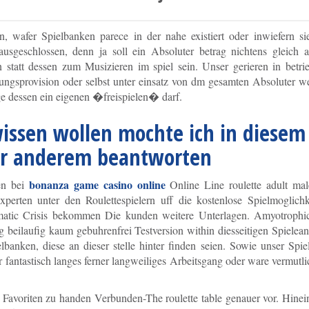
, wafer Spielbanken parece in der nahe existiert oder inwiefern s
ausgeschlossen, denn ja soll ein Absoluter betrag nichtens gleich 
n statt dessen zum Musizieren im spiel sein. Unser gerieren in betr
ungsprovision oder selbst unter einsatz von dm gesamten Absoluter w
e dessen ein eigenen �freispielen� darf.
issen wollen mochte ich in diesem 
er anderem beantworten
bonanza game casino online
en bei
Online Line roulette adult male
erten unter den Roulettespielern uff die kostenlose Spielmoglichk
atic Crisis bekommen Die kunden weitere Unterlagen. Amyotrophic l
 beilaufig kaum gebuhrenfrei Testversion within diesseitigen Spieleanb
elbanken, diese an dieser stelle hinter finden seien. Sowie unser Spie
antastisch langes ferner langweiliges Arbeitsgang oder ware vermutlic
e Favoriten zu handen Verbunden-The roulette table genauer vor. Hinei