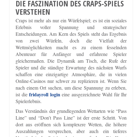
DIE FASZINATION DES CRAPS-SPIELS
VERSTEHEN
Craps ist mehr als nur ein Würfelspiel; es ist ein soziales
Erlebnis voller Spannung und strategischer
Entscheidungen. Am Kern des Spiels steht das Ergebnis
von zwei Würfeln, doch die Vielfalt der
Wettmöglichkeiten macht es zu einem fesselnden
Abenteuer für Anfänger und erfahrene Spieler
gleichermaßen. Die Dynamik am Tisch, die Rufe der
Spieler und die ständige Erwartung des nächsten Wurfs
schaffen eine einzigartige Atmosphäre, die in vielen
Online-Casinos nur schwer zu replizieren ist. Wenn Sie
nach einem Ort suchen, um diese Spannung zu erleben,
fridayroll login
ist die
eine ausgezeichnete Wahl für Ihr
Spielerlebnis.
Das Verständnis der grundlegenden Wettarten wie “Pass
Line” und “Don’t Pass Line” ist der erste Schritt. Von
dort aus eröffnen sich komplexere Wetten, die höhere
Auszahlungen versprechen, aber auch ein tieferes