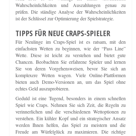
Wahrscheinlichkeiten und Auszahlungen genau zu
prüfen. Die ständige Analyse der Wahrscheinlichkeiten
ist der Schlüssel zur Optimierung der Spielstrategie.
TIPPS FÜR NEUE CRAPS-SPIELER
Für Neulinge im Craps-Spiel ist es ratsam, mit den
einfachsten Wetten zu beginnen, wie der “Pass Line”
Wette. Diese ist leicht zu verstehen und bietet gute
Chancen. Beobachten Sie erfahrene Spieler und lernen
Sie von deren Vorgehensweisen, bevor Sie sich an
komplexere Wetten wagen. Viele Online-Plattformen
bieten auch Demo-Versionen an, um das Spiel ohne
echtes Geld auszuprobieren.
Geduld ist eine Tugend, besonders in einem schnellen
Spiel wie Craps. Nehmen Sie sich Zeit, die Regeln zu
verinnerlichen und die verschiedenen Wettoptionen zu
verstehen. Ein kühler Kopf und ein strategischer Ansatz
werden Ihnen helfen, das Spiel zu meistern und die
Freude am Würfelglück zu maximieren. Die richtige