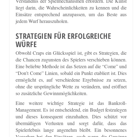
Verständnis der Spielmechanismen erfordern. Die Kunst
liegt darin, die Wahrscheinlichkeiten zu kennen und die
Einsätze entsprechend anzupassen, um das Beste aus
jedem Wurf herauszuholen.
STRATEGIEN FÜR ERFOLGREICHE
WÜRFE
Obwohl Craps ein Glücksspiel ist, gibt es Strategien, die
die Chancen zugunsten des Spielers verschieben können.
Eine beliebte Methode ist das Setzen auf die “Come” und
“Don’t Come” Linien, sobald ein Punkt etabliert ist. Dies
ermöglicht es, auf verschiedene Ergebnisse zu setzen,
ohne die ursprüngliche Wette zu verändern, und eröffnet
so zusätzliche Gewinnmöglichkeiten.
Eine weitere wichtige Strategie ist das Bankroll-
Management. Es ist entscheidend, ein Budget festzulegen
und dieses konsequent einzuhalten. Dies schützt vor
übermäßigen Verlusten und sorgt dafür, dass das
Spielerlebnis lange angenehm bleibt. Ein besonnenes
Vorgehen bei den Einsätzen, auch wenn die Gewinne