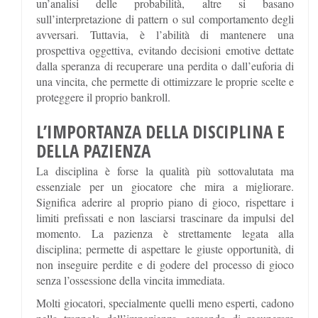
un’analisi delle probabilità, altre si basano
sull’interpretazione di pattern o sul comportamento degli
avversari. Tuttavia, è l’abilità di mantenere una
prospettiva oggettiva, evitando decisioni emotive dettate
dalla speranza di recuperare una perdita o dall’euforia di
una vincita, che permette di ottimizzare le proprie scelte e
proteggere il proprio bankroll.
L’IMPORTANZA DELLA DISCIPLINA E
DELLA PAZIENZA
La disciplina è forse la qualità più sottovalutata ma
essenziale per un giocatore che mira a migliorare.
Significa aderire al proprio piano di gioco, rispettare i
limiti prefissati e non lasciarsi trascinare da impulsi del
momento. La pazienza è strettamente legata alla
disciplina; permette di aspettare le giuste opportunità, di
non inseguire perdite e di godere del processo di gioco
senza l’ossessione della vincita immediata.
Molti giocatori, specialmente quelli meno esperti, cadono