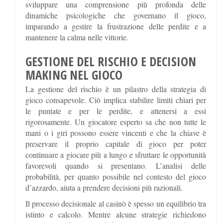
sviluppare una comprensione più profonda delle
dinamiche psicologiche che governano il gioco,
imparando a gestire la frustrazione delle perdite e a
mantenere la calma nelle vittorie.
GESTIONE DEL RISCHIO E DECISION
MAKING NEL GIOCO
La gestione del rischio è un pilastro della strategia di
gioco consapevole. Ciò implica stabilire limiti chiari per
le puntate e per le perdite, e attenersi a essi
rigorosamente. Un giocatore esperto sa che non tutte le
mani o i giri possono essere vincenti e che la chiave è
preservare il proprio capitale di gioco per poter
continuare a giocare più a lungo e sfruttare le opportunità
favorevoli quando si presentano. L’analisi delle
probabilità, per quanto possibile nel contesto del gioco
d’azzardo, aiuta a prendere decisioni più razionali.
Il processo decisionale al casinò è spesso un equilibrio tra
istinto e calcolo. Mentre alcune strategie richiedono