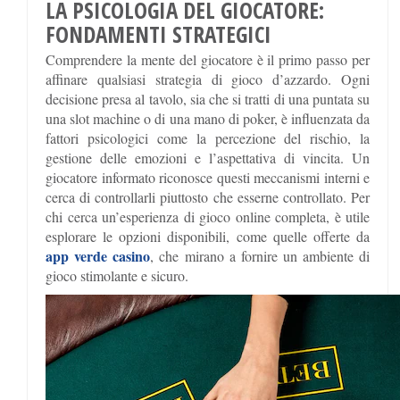
LA PSICOLOGIA DEL GIOCATORE:
FONDAMENTI STRATEGICI
Comprendere la mente del giocatore è il primo passo per
affinare qualsiasi strategia di gioco d’azzardo. Ogni
decisione presa al tavolo, sia che si tratti di una puntata su
una slot machine o di una mano di poker, è influenzata da
fattori psicologici come la percezione del rischio, la
gestione delle emozioni e l’aspettativa di vincita. Un
giocatore informato riconosce questi meccanismi interni e
cerca di controllarli piuttosto che esserne controllato. Per
chi cerca un’esperienza di gioco online completa, è utile
esplorare le opzioni disponibili, come quelle offerte da
app verde casino
, che mirano a fornire un ambiente di
gioco stimolante e sicuro.