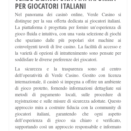
PER GIOCATORI ITALIANI
Nel panorama dei casinò online, Verde Casino si
distingue per la sua offerta dedicata ai giocatori italiani.
La piattaforma è progettata per fornire un’esperienza di
gioco fluida e intuitiva, con una vasta selezione di giochi
che spaziano dalle più popolari slot machine ai
coinvolgenti tavoli di live casino. La facilità di accesso e
la varietà di opzioni di intrattenimento sono pensate per
soddisfare le diverse preferenze dei giocatori.
La sicurezza e la trasparenza sono al centro
dell’operatività di Verde Casino. Gestito con licenza
internazionale, il casinò si impegna a offrire un ambiente
di gioco protetto, fornendo informazioni dettagliate sui
metodi di pagamento locali, sulle procedure di
registrazione e sulle misure di sicurezza adottate. Questo
approccio mira a costruire fiducia con la community di
giocatori italiani, garantendo che ogni aspetto
dell’esperienza di gioco sia chiaro e verificato,
supportando così un approccio responsabile e informato