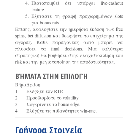
Πιστοποιηθεί ότι υπάρχει live‑cashout
feature.
Εξετάστε τη γραφή προχωρημένων slots
για bonus rats.
Επίσης, αναλογίστε την ημερήσια έκδοση των free
spins, bet diffusion και θεωρήστε το επιχείρημα της
αγοράς. Κάθε παράγοντας αυτό μπορεί να
πλυσάσει τα final decisions. Μια καλύτερα
στρατηγική θα βοηθήσει στην ελαχιστοποίηση του
risk και την μεγιστοποίηση της αποδοτικότητας.
ΒΉΜΑΤΑ ΣΤΗΝ ΕΠΙΛΟΓΉ
Βήμα
Δράση
1
Ελέγξτε τον RTP.
2
Προσδιορίστε το volatility.
3
Συγκρίνετε το house edge.
4
Ελέγξτε τις πιθανότητες win‑rate.
Γρήγορα Στοιχεία