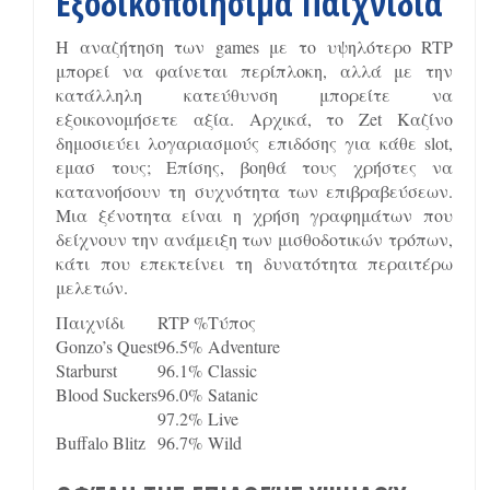
Εξοδικοποιήσιμα Παιχνίδια
Η αναζήτηση των games με το υψηλότερο RTP
μπορεί να φαίνεται περίπλοκη, αλλά με την
κατάλληλη κατεύθυνση μπορείτε να
εξοικονομήσετε αξία. Αρχικά, το Zet Καζίνο
δημοσιεύει λογαριασμούς επιδόσης για κάθε slot,
εμασ τους; Επίσης, βοηθά τους χρήστες να
κατανοήσουν τη συχνότητα των επιβραβεύσεων.
Μια ξένοτητα είναι η χρήση γραφημάτων που
δείχνουν την ανάμειξη των μισθοδοτικών τρόπων,
κάτι που επεκτείνει τη δυνατότητα περαιτέρω
μελετών.
Παιχνίδι
RTP %
Τύπος
Gonzo’s Quest
96.5%
Adventure
Starburst
96.1%
Classic
Blood Suckers
96.0%
Satanic
97.2%
Live
Buffalo Blitz
96.7%
Wild