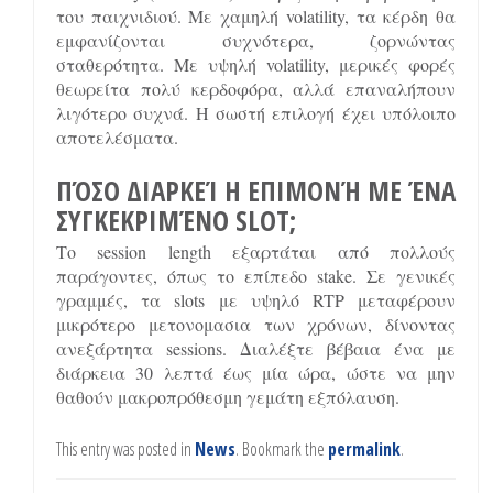
του παιχνιδιού. Με χαμηλή volatility, τα κέρδη θα
εμφανίζονται συχνότερα, ζορνώντας
σταθερότητα. Με υψηλή volatility, μερικές φορές
θεωρείτα πολύ κερδοφόρα, αλλά επαναλήπουν
λιγότερο συχνά. Η σωστή επιλογή έχει υπόλοιπο
αποτελέσματα.
ΠΌΣΟ ΔΙΑΡΚΕΊ Η ΕΠΙΜΟΝΉ ΜΕ ΈΝΑ
ΣΥΓΚΕΚΡΙΜΈΝΟ SLOT;
Το session length εξαρτάται από πολλούς
παράγοντες, όπως το επίπεδο stake. Σε γενικές
γραμμές, τα slots με υψηλό RTP μεταφέρουν
μικρότερο μετονομασια των χρόνων, δίνοντας
ανεξάρτητα sessions. Διαλέξτε βέβαια ένα με
διάρκεια 30 λεπτά έως μία ώρα, ώστε να μην
θαθούν μακροπρόθεσμη γεμάτη εξπόλαυση.
This entry was posted in
News
. Bookmark the
permalink
.