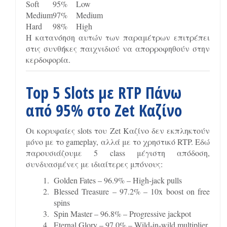
Soft
95%
Low
Medium
97%
Medium
Hard
98%
High
Η κατανόηση αυτών των παραμέτρων επιτρέπει
στις συνθήκες παιχνιδιού να απορροφηθούν στην
κερδοφορία.
Top 5 Slots με RTP Πάνω
από 95% στο Zet Καζίνο
Οι κορυφαίες slots του Zet Καζίνο δεν εκπληκτούν
μόνο με το gameplay, αλλά με το χρηστικό RTP. Εδώ
παρουσιάζουμε 5 class μέγιστη απόδοση,
συνδυασμένες με ιδιαίτερες μπόνους:
Golden Fates – 96.9% – High‑jack pulls
Blessed Treasure – 97.2% – 10x boost on free
spins
Spin Master – 96.8% – Progressive jackpot
Eternal Glory – 97.0% – Wild‑in‑wild multiplier