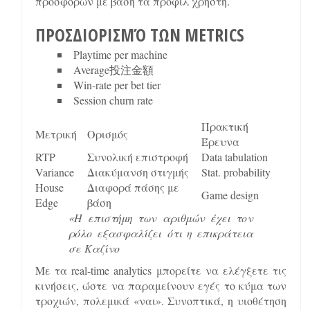
προσφορών με βάση τα προφίλ χρήστη.
ΠΡΟΣΔΙΟΡΙΣΜΌ ΤΩΝ METRICS
Playtime per machine
Average投注金額
Win‑rate per bet tier
Session churn rate
Πρακτική
Μετρική
Ορισμός
Έρευνα
RTP
Συνολική επιστροφή
Data tabulation
Variance
Διακύμανση στιγμής
Stat. probability
House
Διαφορά πάσης με
Game design
Edge
βάση
«Η επιστήμη των αριθμών έχει τον
ρόλο εξασφαλίζει ότι η επικράτεια
σε Καζίνο
Με τα real‑time analytics μπορείτε να ελέγξετε τις
κινήσεις, ώστε να παραμείνουν εγές το κύμα των
τροχιών, πολεμικά «ναι». Συνοπτικά, η υιοθέτηση