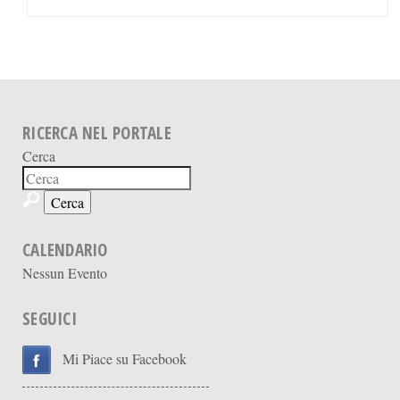
RICERCA NEL PORTALE
Cerca
CALENDARIO
Nessun Evento
SEGUICI
Mi Piace su Facebook