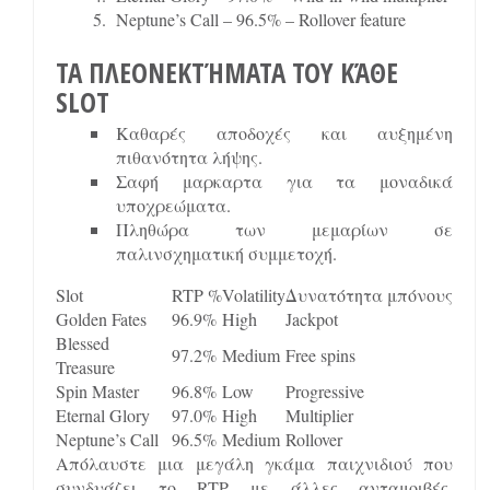
Neptune’s Call – 96.5% – Rollover feature
ΤΑ ΠΛΕΟΝΕΚΤΉΜΑΤΑ ΤΟΥ ΚΆΘΕ
SLOT
Καθαρές αποδοχές και αυξημένη
πιθανότητα λήψης.
Σαφή μαρκαρτα για τα μοναδικά
υποχρεώματα.
Πληθώρα των μεμαρίων σε
παλινσχηματική συμμετοχή.
Slot
RTP %
Volatility
Δυνατότητα μπόνους
Golden Fates
96.9%
High
Jackpot
Blessed
97.2%
Medium
Free spins
Treasure
Spin Master
96.8%
Low
Progressive
Eternal Glory
97.0%
High
Multiplier
Neptune’s Call
96.5%
Medium
Rollover
Απόλαυστε μια μεγάλη γκάμα παιχνιδιού που
συνδυάζει το RTP με άλλες ανταμοιβές,