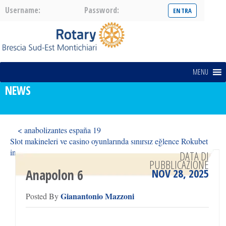
Username:
Password:
MENU
NEWS
< anabolizantes españa 19
Slot makineleri ve casino oyunlarında sınırsız eğlence Rokubet
indir ile mümkün oluyor >
DATA DI
PUBBLICAZIONE
NOV 28, 2025
Anapolon 6
Gianantonio Mazzoni
Posted By