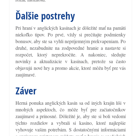
Ďalšie postrehy
Pri hraní v anglických kasínach je dôležité mať na pamäti
niekoľko tipov. Po prvé, vždy si prečítajte podmienky
bonusov, aby ste sa vyhli nepríjemným prekvapeniam. Po
druhé, nezabudnite na zodpovedné hranie a nastavte si
rozpočet, ktorý neprekročíte. A nakoniec, sledujte
novinky a aktualizácie v kasínach, pretože sa často
objavujú nové hry a promo akcie, ktoré môžu byť pre vás
zaujímavé.
Záver
Herná ponuka anglických kasín sa od iných krajín líši v
mnohých aspektoch, čo môže byť pre začiatočníkov
zaujímavé a prínosné. Dôležité je, aby ste si boli vedomí
týchto rozdielov a vybrali si kasíno, ktoré najlepšie
vyhovuje vašim potrebám. S dostatočnými informáciami