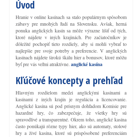
Úvod
Hranie v online kasínach sa stalo populárnym spôsobom
zábavy pre mnohých ľudí na Slovensku. Avšak, herná
ponuka anglických kasín sa môže výrazne líšiť od tých,
ktoré nájdete v iných krajinách. Pre začiatočníkov je
dôležité pochopiť tieto rozdiely, aby si mohli vybrať to
najlepšie pre svoje potreby a preferencie. V anglických
kasínach nájdete širokú škálu hier a bonusov, ktoré môžu
anglické kasína
byť pre vás veľmi atraktívne.
Kľúčové koncepty a prehľad
Hlavným rozdielom medzi anglickými kasínami a
kasínami z iných krajín je regulácia a licencovanie.
Anglické kasína sú pod prísnym dohľadom Komisie pre
hazardné hry, čo zabezpečuje, že všetky hry sú
spravodlivé a transparentné. Okrem toho, anglické kasína
často ponúkajú rôzne typy hier, ako sú automaty, stolové
hry a živé kasína, ktoré sú prispôsobené preferenciám