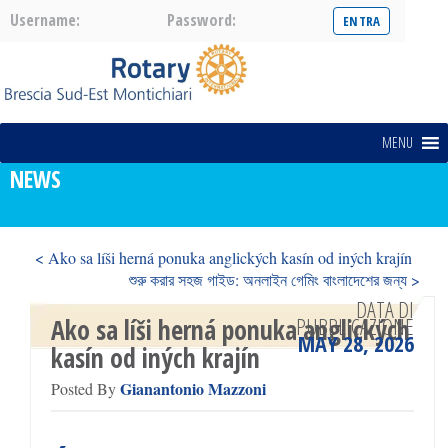
Username:
Password:
MENU
NEWS
< Ako sa líši herná ponuka anglických kasín od iných krajín
শুরু করার সহজ গাইড: অনলাইন গেমিং বাংলাদেশের জন্য >
DATA DI
PUBBLICAZIONE
Ako sa líši herná ponuka anglických
MAY 28, 2026
kasín od iných krajín
Gianantonio Mazzoni
Posted By