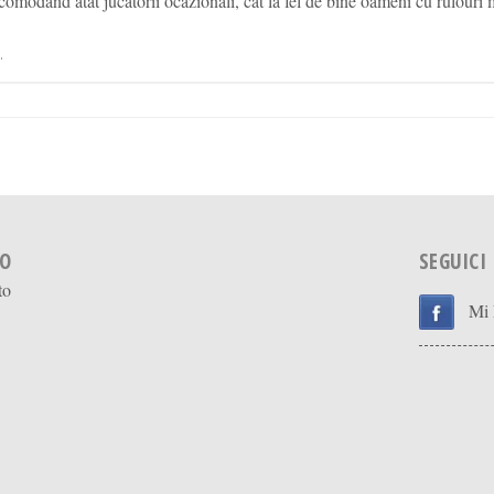
modand atat jucatorii ocazionali, cat la fel de bine oameni cu rulouri 
.
IO
SEGUICI
to
Mi 