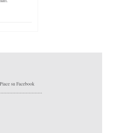
mari.
Piace su Facebook