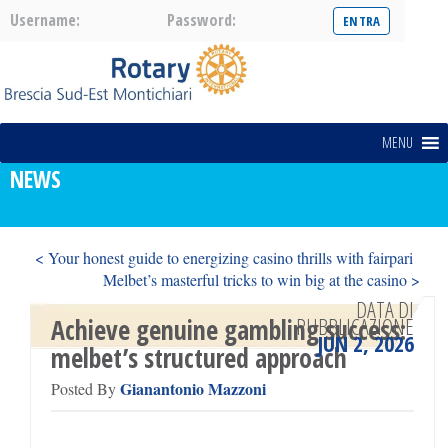
Username:
Password:
MENU
NEWS
< Your honest guide to energizing casino thrills with fairpari
Melbet’s masterful tricks to win big at the casino >
DATA DI
PUBBLICAZIONE
Achieve genuine gambling success:
JUN 2, 2026
melbet’s structured approach
Gianantonio Mazzoni
Posted By