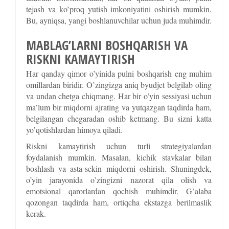
tejash va ko’proq yutish imkoniyatini oshirish mumkin.
Bu, ayniqsa, yangi boshlanuvchilar uchun juda muhimdir.
MABLAG’LARNI BOSHQARISH VA
RISKNI KAMAYTIRISH
Har qanday qimor o’yinida pulni boshqarish eng muhim
omillardan biridir. O’zingizga aniq byudjet belgilab oling
va undan chetga chiqmang. Har bir o’yin sessiyasi uchun
ma’lum bir miqdorni ajrating va yutqazgan taqdirda ham,
belgilangan chegaradan oshib ketmang. Bu sizni katta
yo’qotishlardan himoya qiladi.
Riskni kamaytirish uchun turli strategiyalardan
foydalanish mumkin. Masalan, kichik stavkalar bilan
boshlash va asta-sekin miqdorni oshirish. Shuningdek,
o’yin jarayonida o’zingizni nazorat qila olish va
emotsional qarorlardan qochish muhimdir. G’alaba
qozongan taqdirda ham, ortiqcha ekstazga berilmaslik
kerak.