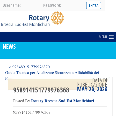
Username:
Password:
MENU
NEWS
< 928489151779976370
Guida Tecnica per Analizzare Sicurezza e Affidabilità dei
Principali Siti Casino Non AAMS >
DATA DI
PUBBLICAZIONE
MAY 28, 2026
958914151779976368
Rotary Brescia Sud Est Montichiari
Posted By
958914151779976368