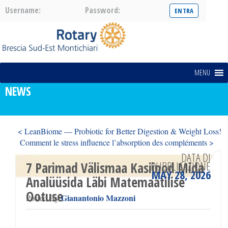
Username:
Password:
MENU
NEWS
< LeanBiome — Probiotic for Better Digestion & Weight Loss!
Comment le stress influence l’absorption des compléments >
DATA DI
PUBBLICAZIONE
7 Parimad Välismaa Kasiinod Mida
MAY 28, 2026
Analüüsida Läbi Matemaatilise
Ootuse
Gianantonio Mazzoni
Posted By