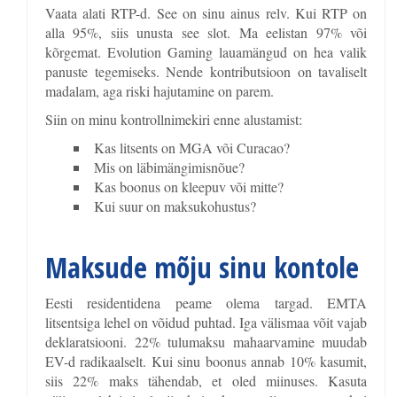
Vaata alati RTP-d. See on sinu ainus relv. Kui RTP on
alla 95%, siis unusta see slot. Ma eelistan 97% või
kõrgemat. Evolution Gaming lauamängud on hea valik
panuste tegemiseks. Nende kontributsioon on tavaliselt
madalam, aga riski hajutamine on parem.
Siin on minu kontrollnimekiri enne alustamist:
Kas litsents on MGA või Curacao?
Mis on läbimängimisnõue?
Kas boonus on kleepuv või mitte?
Kui suur on maksukohustus?
Maksude mõju sinu kontole
Eesti residentidena peame olema targad. EMTA
litsentsiga lehel on võidud puhtad. Iga välismaa võit vajab
deklaratsiooni. 22% tulumaksu mahaarvamine muudab
EV-d radikaalselt. Kui sinu boonus annab 10% kasumit,
siis 22% maks tähendab, et oled miinuses. Kasuta