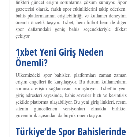
linkleri güncel erişim sorunlarına çözüm sunuyor. Spor
gazetecisi olarak, farklı spor etkinliklerini takip ederken,
bahis platformlarının erişilebilirliği ve kullanıcı deneyimi
önemli öncelik taşıyor. 1xbet, hem futbol hem de diğer
spor dallarındaki geniş bahis seçenekleriyle dikkat
çekiyor.
1xbet Yeni Giriş Neden
Önemli?
Ülkemizdeki spor bahisleri platformları zaman zaman
erişim engelleri ile karşılaşıyor. Bu durum kullanıcıların
sorunsuz erişim sağlamasını zorlaştırıyor. 1xbet’in yeni
giriş adresleri sayesinde, bahis severler hızlı ve kesintisiz
şekilde platforma ulaşabiliyor. Bu yeni giriş linkleri, resmi
sitenin güncellenen versiyonları olmakla birlikte,
güvenilirlik açısından da büyük önem taşıyor.
Türkiye’de Spor Bahislerinde