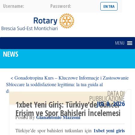
Username:
Password:
MENU
NEWS
< Gonadotropina Kurs – Kluczowe Informacje i Zastosowanie
Sbloccare la soddisfazione legittima: la tua guida al
divertimento del gioco d’azzardo >
DATA DI
PUBBLICAZIONE
JUL 8, 2026
1xbet Yeni Giriş: Türkiye’de Güncel
Erişim ve Spor Bahisleri İncelemesi
Gianantonio Mazzoni
Posted By
1xbet yeni giris
Türkiye’de spor bahisleri tutkunları için