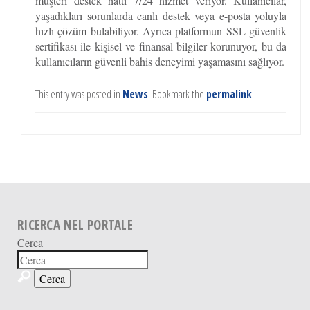
müşteri destek hattı 7/24 hizmet veriyor. Kullanıcılar,
yaşadıkları sorunlarda canlı destek veya e-posta yoluyla
hızlı çözüm bulabiliyor. Ayrıca platformun SSL güvenlik
sertifikası ile kişisel ve finansal bilgiler korunuyor, bu da
kullanıcıların güvenli bahis deneyimi yaşamasını sağlıyor.
This entry was posted in
News
. Bookmark the
permalink
.
RICERCA NEL PORTALE
Cerca